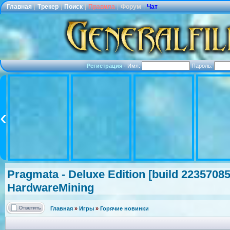
Главная
|
Трекер
|
Поиск
|
Правила
|
Форум
|
Чат
Регистрация
·
Имя:
Пароль:
Pragmata - Deluxe Edition [build 2235708
HardwareMini
ng
Главная
»
Игры
»
Горячие новинки