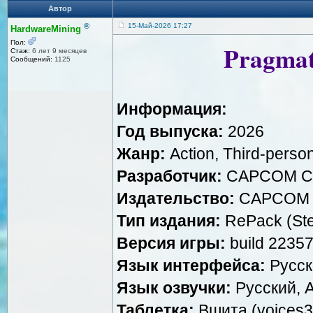
Автор
®
15-Май-2026 17:27
HardwareMining
Пол:
Pragmat
Стаж:
6 лет 9 месяцев
Сообщений:
1125
Информация:
Год выпуска:
2026
Жанр:
Action, Third-perso
Разработчик:
CAPCOM Co.
Издательство:
CAPCOM Co
Тип издания:
RePack (St
Версия игры:
build 2235
Язык интерфейса:
Русск
Язык озвучки:
Русский, 
Таблетка:
Вшита (voices3