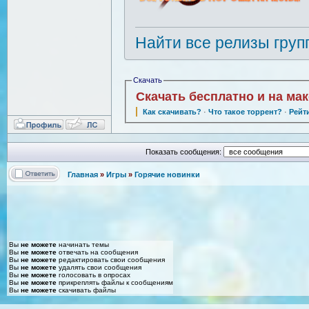
Найти все релизы груп
Скачать
Скачать бесплатно и на ма
Как скачивать?
·
Что такое торрент?
·
Рейт
Показать сообщения:
Главная
»
Игры
»
Горячие новинки
Вы
не можете
начинать темы
Вы
не можете
отвечать на сообщения
Вы
не можете
редактировать свои сообщения
Вы
не можете
удалять свои сообщения
Вы
не можете
голосовать в опросах
Вы
не можете
прикреплять файлы к сообщениям
Вы
не можете
скачивать файлы