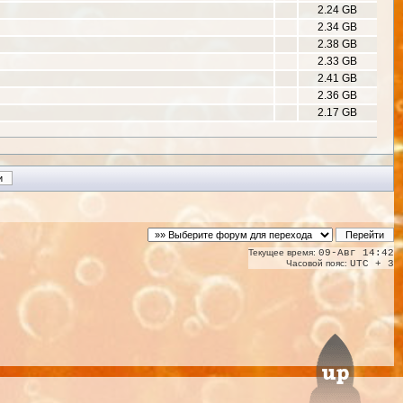
2.24 GB
2.34 GB
2.38 GB
2.33 GB
2.41 GB
2.36 GB
2.17 GB
Текущее время:
09-Авг 14:42
Часовой пояс:
UTC + 3