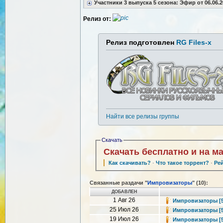
Участники 3 выпуска 5 сезона: Эфир от 06.06.2
Релиз от:
Релиз подготовлен
RG Files-x
Найти все релизы группы
Скачать
Скачать бесплатно и на м
Как скачивать?
·
Что такое торрент?
·
Ре
Связанные раздачи "
Импровизаторы
" (10):
ДОБАВЛЕН
1 Авг 26
Импровизаторы [5 с
25 Июл 26
Импровизаторы [5 с
19 Июл 26
Импровизаторы [5 с