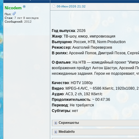
®
06-Июн-2026 21:32
Nicodem
Пол:
Стаж:
7 лет 8 месяцев
Сообщений:
2012
Год выпуска
: 2026
Жанр
: ТВ-шоу, юмор, импровизация
Выпущено
: Россия, НТВ, Norm Production
Режиссер:
Анатолий Переверзев
В ролях:
Арсений Попов, Дмитрий Позов, Серге
О фильме
: На НТВ — комедийный проект "Импро
воображения пройдут Антон Шастун, Арсений По
неожиданные задания. Герои не подозревают, что
Качество
: HDTV 1080р
Видео
: MPEG-4 AVC, ~ 6586 Кбит/с, 1920x1080, 2
Аудио
: AC3, 2 ch, 192 Кбит/с
Продолжительность
: ~ 00:47:36
Перевод
: Не требуется
Субтитры
: нет
Скриншоты
MediaInfo