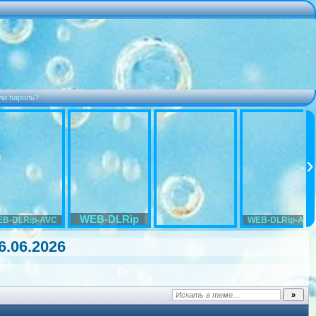
ли пароль?
WEB-DLRip
B-DLRip-AVC
WEB-DLRip-AVC
6.06.2026