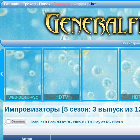
Главная
|
Трекер
|
Поиск
|
Правила
|
Форум
|
Чат
Регистра
HDTV
HD
WEB-DLRip-AVC
Импровизатор
ы [5 сезон: 3 выпуск из 1
Главная
»
Релизы от RG Files-x
»
ТВ-шоу от RG Files-x
Автор