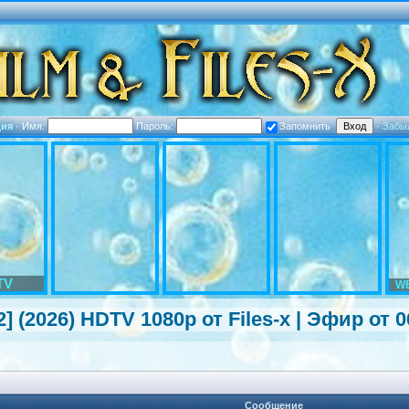
ция
·
Имя:
Пароль:
Запомнить
·
Забы
TV
WE
2] (2026) HDTV 1080р от Files-x | Эфир от 0
Сообщение