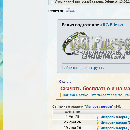
Участники 4 выпуска 5 сезона: Эфир от 13.06.2
Релиз от:
Релиз подготовлен
RG Files-x
Найти все релизы группы
Скачать
Скачать бесплатно и на м
Как скачивать?
·
Что такое торрент?
·
Ре
Связанные раздачи "
Импровизаторы
" (10):
ДОБАВЛЕН
1 Авг 26
Импровизаторы [5 с
25 Июл 26
Импровизаторы [5 с
19 Июл 26
Импровизаторы [5 с