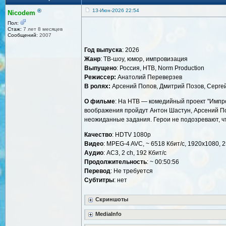
®
13-Июн-2026 22:54
Nicodem
Пол:
Стаж:
7 лет 8 месяцев
Сообщений:
2007
Год выпуска
: 2026
Жанр
: ТВ-шоу, юмор, импровизация
Выпущено
: Россия, НТВ, Norm Production
Режиссер:
Анатолий Переверзев
В ролях:
Арсений Попов, Дмитрий Позов, Серге
О фильме
: На НТВ — комедийный проект "Импро
воображения пройдут Антон Шастун, Арсений По
неожиданные задания. Герои не подозревают, что
Качество
: HDTV 1080р
Видео
: MPEG-4 AVC, ~ 6518 Кбит/с, 1920x1080, 2
Аудио
: AC3, 2 ch, 192 Кбит/с
Продолжительность
: ~ 00:50:56
Перевод
: Не требуется
Субтитры
: нет
Скриншоты
MediaInfo