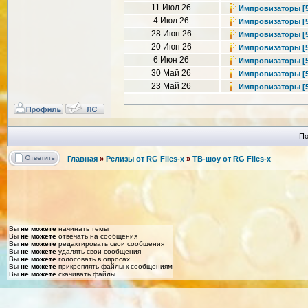
11 Июл 26
Импровизаторы [5 с
4 Июл 26
Импровизаторы [5 с
28 Июн 26
Импровизаторы [5 с
20 Июн 26
Импровизаторы [5 с
6 Июн 26
Импровизаторы [5 с
30 Май 26
Импровизаторы [5 с
23 Май 26
Импровизаторы [5 с
По
Главная
»
Релизы от RG Files-x
»
ТВ-шоу от RG Files-x
Вы
не можете
начинать темы
Вы
не можете
отвечать на сообщения
Вы
не можете
редактировать свои сообщения
Вы
не можете
удалять свои сообщения
Вы
не можете
голосовать в опросах
Вы
не можете
прикреплять файлы к сообщениям
Вы
не можете
скачивать файлы