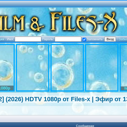
ция
·
Имя:
Пароль:
Запомнить
·
Забы
1080p
W
2] (2026) HDTV 1080р от Files-x | Эфир от 1
Сообщение