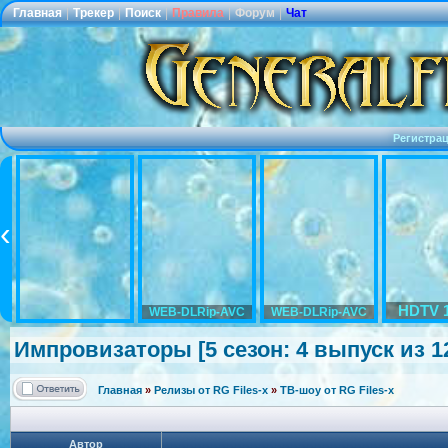
Главная
|
Трекер
|
Поиск
|
Правила
|
Форум
|
Чат
Регистра
HDTV 
WEB-DLRip-AVC
WEB-DLRip-AVC
Импровизатор
ы [5 сезон: 4 выпуск из 1
Главная
»
Релизы от RG Files-x
»
ТВ-шоу от RG Files-x
Автор