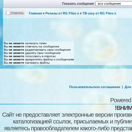
Показать сообщения:
Главная
»
Релизы от RG Files-x
»
ТВ-шоу от RG Files-x
Вы
не можете
начинать темы
Вы
не можете
отвечать на сообщения
Вы
не можете
редактировать свои сообщения
Вы
не можете
удалять свои сообщения
Вы
не можете
голосовать в опросах
Вы
не можете
прикреплять файлы к сообщениям
Вы
не можете
скачивать файлы
Пользовательское соглашение
|
Для
Powered
!ВНИМ
Сайт не предоставляет электронные версии произв
каталогизацией ссылок, присылаемых и публи
являетесь правообладателем какого-либо представ