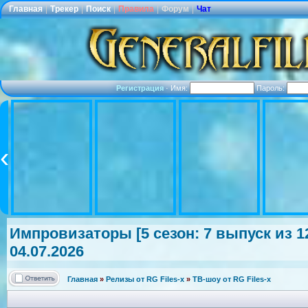
Главная
|
Трекер
|
Поиск
|
Правила
|
Форум
|
Чат
Регистрация
·
Имя:
Пароль:
Импровизатор
ы [5 сезон: 7 выпуск из 1
04.07.2026
Главная
»
Релизы от RG Files-x
»
ТВ-шоу от RG Files-x