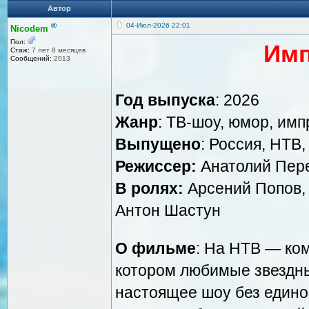
Автор
®
04-Июл-2026 22:01
Nicodem
Пол:
Имп
Стаж:
7 лет 8 месяцев
Сообщений:
2013
Год выпуска
: 2026
Жанр
: ТВ-шоу, юмор, им
Выпущено
: Россия, НТВ,
Режиссер:
Анатолий Пер
В ролях:
Арсений Попов, 
Антон Шастун
О фильме
: На НТВ — ко
котором любимые звездн
настоящее шоу без единой