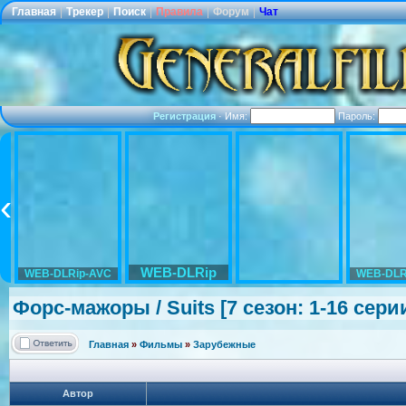
Главная
|
Трекер
|
Поиск
|
Правила
|
Форум
|
Чат
Регистрация
·
Имя:
Пароль:
WEB-DLRip
WEB-DLRip-AVC
WEB-DLR
Форс-мажоры / Suits [7 сезон: 1-16 сери
Главная
»
Фильмы
»
Зарубежные
Автор