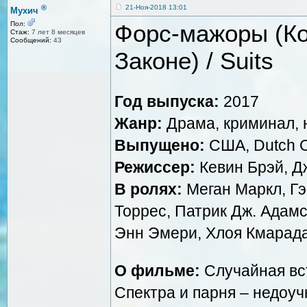
®
21-Ноя-2018 13:01
Мухич
Форс-мажоры (К
Пол:
Стаж:
7 лет 8 месяцев
Сообщений:
43
Законе) / Suits
Год выпуска:
2017
Жанр:
Драма, криминал, 
Выпущено:
США, Dutch 
Режиссер:
Кевин Брэй, Д
В ролях:
Меган Маркл, Г
Торрес, Патрик Дж. Адам
Энн Эмери, Хлоя Кмарада
О фильме:
Случайная вс
Спектра и парня – недоуч