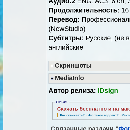
Аудио:2
ENG: AC3, 6 ch, 
Продолжительность:
16 
Перевод:
Профессиональ
(NewStudio)
Субтитры:
Русские, (не в
английские
Скриншоты
MediaInfo
Автор релиза:
IDsign
Скачать
Скачать бесплатно и на ма
Как скачивать?
·
Что такое торрент?
·
Рейт
Связанные раздачи "
Фо