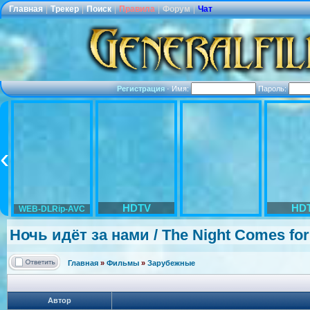
Главная
|
Трекер
|
Поиск
|
Правила
|
Форум
|
Чат
Регистрация
·
Имя:
Пароль:
HDTV
HD
WEB-DLRip-AVC
Ночь идёт за нами / The Night Comes fo
Главная
»
Фильмы
»
Зарубежные
Автор