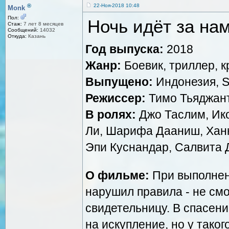
®
22-Ноя-2018 10:48
Monk
Пол:
Ночь идёт за нам
Стаж:
7 лет 8 месяцев
Сообщений:
14032
Откуда:
Казань
Год выпуска:
2018
Жанр:
Боевик, триллер, 
Выпущено:
Индонезия, Sc
Режиссер:
Тимо Тьяджан
В ролях:
Джо Таслим, Ико
Ли, Шарифа Дааниш, Ханн
Эпи Куснандар, Салвита 
О фильме:
При выполнен
нарушил правила - не смо
свидетельницу. В спасени
на искупление, но у тако