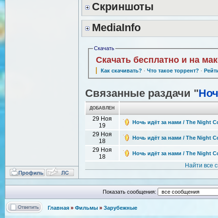
Скриншоты
MediaInfo
Скачать
Скачать бесплатно и на ма
Как скачивать?
·
Что такое торрент?
·
Рейт
Связанные раздачи "
Ноч
ДОБАВЛЕН
29 Ноя
Ночь идёт за нами / The Night 
19
29 Ноя
Ночь идёт за нами / The Night 
18
29 Ноя
Ночь идёт за нами / The Night 
18
Найти все 
Показать сообщения:
Главная
»
Фильмы
»
Зарубежные