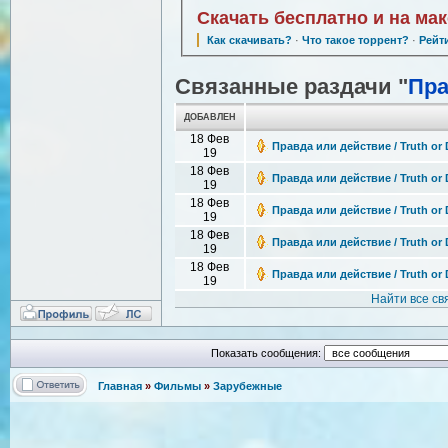
Скачать бесплатно и на ма
Как скачивать?
·
Что такое торрент?
·
Рейт
Связанные раздачи "
Пра
ДОБАВЛЕН
18 Фев
Правда или действие / Truth or 
19
18 Фев
Правда или действие / Truth or 
19
18 Фев
Правда или действие / Truth or 
19
18 Фев
Правда или действие / Truth or 
19
18 Фев
Правда или действие / Truth or 
19
Найти все с
Показать сообщения:
Главная
»
Фильмы
»
Зарубежные