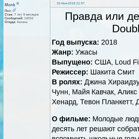
®
22-Ноя-2018 21:57
Monk
Пол:
Правда или дей
Стаж:
7 лет 8 месяцев
Сообщений:
14032
Откуда:
Казань
Doub
Год выпуска:
2018
Жанр:
Ужасы
Выпущено:
США, Loud Fi
Режиссер:
Шакита Смит
В ролях:
Джина Хираидзум
Чунн, Майя Кавчак, Аликс
Хенард, Тевон Планкетт,
О фильме:
Молодые люди,
десять лет решают собрат
вспомнить школьные годы.