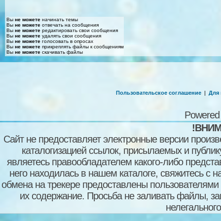
Вы
не можете
начинать темы
Вы
не можете
отвечать на сообщения
Вы
не можете
редактировать свои сообщения
Вы
не можете
удалять свои сообщения
Вы
не можете
голосовать в опросах
Вы
не можете
прикреплять файлы к сообщениям
Вы
не можете
скачивать файлы
Пользовательское соглашение
|
Для
Powered
!ВНИМ
Сайт не предоставляет электронные версии произв
каталогизацией ссылок, присылаемых и публи
являетесь правообладателем какого-либо представ
него находилась в нашем каталоге, свяжитесь с 
обмена на трекере предоставлены пользователями с
их содержание. Просьба не заливать файлы, з
нелегального