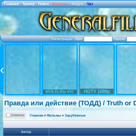
Главная
|
Трекер
|
Поиск
|
Правила
|
Форум
|
Чат
Регистрация
·
Имя:
Пароль:
HDTV 1080p
WEB-DLRip-AVC
Правда или действие (ТОДД) / Truth or 
Главная
»
Фильмы
»
Зарубежные
Автор