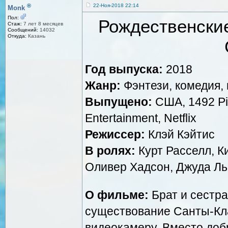
®
22-Ноя-2018 22:14
Monk
Пол:
Рождественские
Стаж:
7 лет 8 месяцев
Сообщений:
14032
Откуда:
Казань
Год выпуска:
2018
Жанр:
Фэнтези, комедия,
Выпущено:
США, 1492 Pi
Entertainment, Netflix
Режиссер:
Клэй Кэйтис
В ролях:
Курт Расселл, К
Оливер Хадсон, Джуда Ль
О фильме:
Брат и сестра
существование Санты-Кла
видеокамеру. Вместо доб