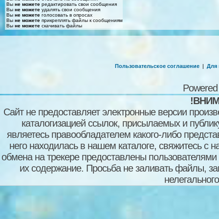
Вы
не можете
редактировать свои сообщения
Вы
не можете
удалять свои сообщения
Вы
не можете
голосовать в опросах
Вы
не можете
прикреплять файлы к сообщениям
Вы
не можете
скачивать файлы
Пользовательское соглашение
|
Для
Powered
!ВНИМ
Сайт не предоставляет электронные версии произв
каталогизацией ссылок, присылаемых и публи
являетесь правообладателем какого-либо представ
него находилась в нашем каталоге, свяжитесь с 
обмена на трекере предоставлены пользователями с
их содержание. Просьба не заливать файлы, з
нелегального