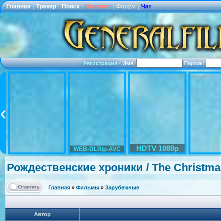
Главная
|
Трекер
|
Поиск
|
Правила
|
Форум
|
Чат
Регистрация
·
Имя:
Пароль:
HDTV 1080p
WEB-DLRip-AVC
Рождественск
ие хроники / The Christma
Главная
»
Фильмы
»
Зарубежные
Автор