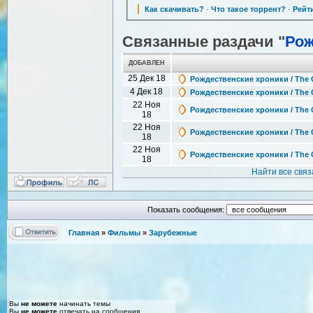
Как скачивать?
·
Что такое торрент?
·
Рейт
Связанные раздачи "
Рож
ДОБАВЛЕН
25 Дек 18
Рождественские хроники / The 
4 Дек 18
Рождественские хроники / The 
22 Ноя
Рождественские хроники / The 
18
22 Ноя
Рождественские хроники / The 
18
22 Ноя
Рождественские хроники / The C
18
Найти все свя
Показать сообщения:
Главная
»
Фильмы
»
Зарубежные
Вы
не можете
начинать темы
Вы
не можете
отвечать на сообщения