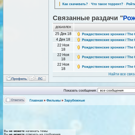
Как скачивать?
·
Что такое торрент?
·
Рейт
Связанные раздачи "
Рож
ДОБАВЛЕН
25 Дек 18
Рождественские хроники / The 
4 Дек 18
Рождественские хроники / The 
22 Ноя
Рождественские хроники / The C
18
22 Ноя
Рождественские хроники / The 
18
22 Ноя
Рождественские хроники / The C
18
Найти все свя
Показать сообщения:
Главная
»
Фильмы
»
Зарубежные
Вы
не можете
начинать темы
Вы
не можете
отвечать на сообщения