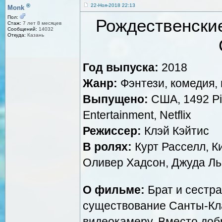
®
22-Ноя-2018 22:13
Monk
Пол:
Рождественские
Стаж:
7 лет 8 месяцев
Сообщений:
14032
Откуда:
Казань
Год выпуска:
2018
Жанр:
Фэнтези, комедия,
Выпущено:
США, 1492 Pi
Entertainment, Netflix
Режиссер:
Клэй Кэйтис
В ролях:
Курт Расселл, К
Оливер Хадсон, Джуда Ль
О фильме:
Брат и сестра
существование Санты-Кла
видеокамеру. Вместо доб