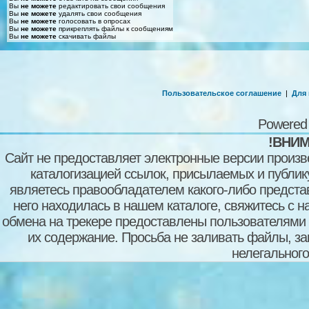
Вы
не можете
редактировать свои сообщения
Вы
не можете
удалять свои сообщения
Вы
не можете
голосовать в опросах
Вы
не можете
прикреплять файлы к сообщениям
Вы
не можете
скачивать файлы
Пользовательское соглашение
|
Для
Powered
!ВНИМ
Сайт не предоставляет электронные версии произв
каталогизацией ссылок, присылаемых и публи
являетесь правообладателем какого-либо представ
него находилась в нашем каталоге, свяжитесь с 
обмена на трекере предоставлены пользователями с
их содержание. Просьба не заливать файлы, з
нелегального