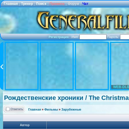
Главная
|
Трекер
|
Поиск
|
Правила
|
Форум
|
Чат
Регистрация
·
Имя:
Пароль:
WEB-DLR
Рождественск
ие хроники / The Christm
Главная
»
Фильмы
»
Зарубежные
Автор