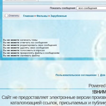
Показать сообщения:
Главная
»
Фильмы
»
Зарубежные
Вы
не можете
начинать темы
Вы
не можете
отвечать на сообщения
Вы
не можете
редактировать свои сообщения
Вы
не можете
удалять свои сообщения
Вы
не можете
голосовать в опросах
Вы
не можете
прикреплять файлы к сообщениям
Вы
не можете
скачивать файлы
Пользовательское соглашение
|
Для
Powered
!ВНИМ
Сайт не предоставляет электронные версии произв
каталогизацией ссылок, присылаемых и публи