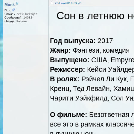
®
23-Ноя-2018 09:43
Monk
Пол:
Сон в летнюю но
Стаж:
7 лет 8 месяцев
Сообщений:
14032
Откуда:
Казань
Год выпуска:
2017
Жанр:
Фэнтези, комедия
Выпущено:
США, Empyrea
Режиссер:
Кейси Уайлде
В ролях:
Рэйчел Ли Кук, 
Кренц, Тед Левайн, Хамиш
Чарити Уэйкфилд, Сол У
О фильме:
Безответная 
все это в рамках классич
в лунную ночь.