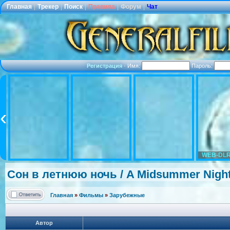
Главная
|
Трекер
|
Поиск
|
Правила
|
Форум
|
Чат
Регистрация
·
Имя:
Пароль:
WEB-DLR
Сон в летнюю ночь / A Midsummer Night
Главная
»
Фильмы
»
Зарубежные
Автор