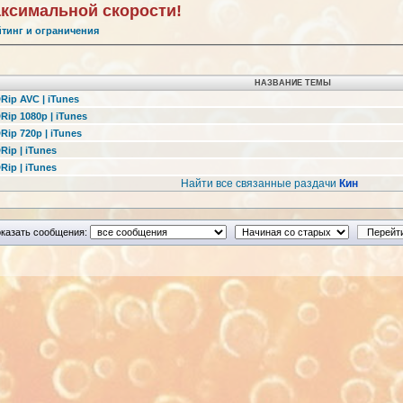
аксимальной скорости!
йтинг и ограничения
НАЗВАНИЕ ТЕМЫ
DRip AVC | iTunes
DRip 1080p | iTunes
DRip 720p | iTunes
Rip | iTunes
Rip | iTunes
Найти все связанные раздачи
Кин
казать сообщения: