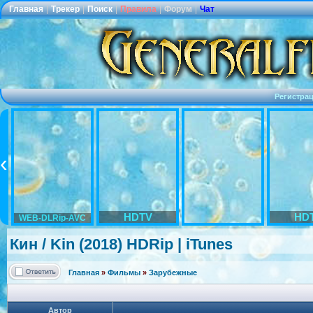
Главная
|
Трекер
|
Поиск
|
Правила
|
Форум
|
Чат
Регистра
HDTV
HD
WEB-DLRip-AVC
Кин / Kin (2018) HDRip | iTunes
Главная
»
Фильмы
»
Зарубежные
Автор