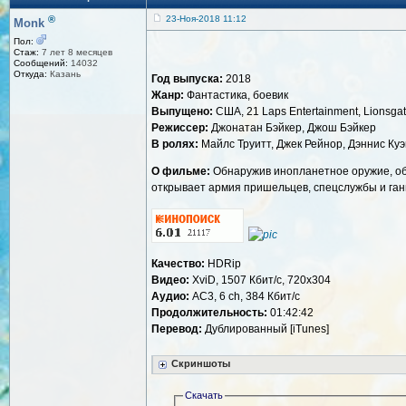
®
23-Ноя-2018 11:12
Monk
Пол:
Стаж:
7 лет 8 месяцев
Сообщений:
14032
Откуда:
Казань
Год выпуска:
2018
Жанр:
Фантастика, боевик
Выпущено:
США, 21 Laps Entertainment, Lionsga
Режиссер:
Джонатан Бэйкер, Джош Бэйкер
В ролях:
Майлс Труитт, Джек Рейнор, Дэннис Куэ
О фильме:
Обнаружив инопланетное оружие, об 
открывает армия пришельцев, спецслужбы и гангс
Качество:
HDRip
Видео:
XviD, 1507 Кбит/с, 720x304
Аудио:
AC3, 6 ch, 384 Кбит/с
Продолжительность:
01:42:42
Перевод:
Дублированный [iTunes]
Скриншоты
Скачать