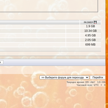
РАЗМЕР
1.9 GB
10.34 GB
4.95 GB
2.05 GB
699 MB
Текущее время:
09-Авг 13:06
Часовой пояс:
UTC + 3