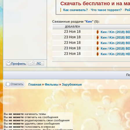
Скачать бесплатно и на м
Как скачивать?
·
Что такое торрент?
·
Ре
Связанные раздачи "
Кин
" (5):
ДОБАВЛЕН
23 Ноя 18
Кин / Kin (2018) B
23 Ноя 18
Кин / Kin (2018) B
23 Ноя 18
Кин / Kin (2018) B
23 Ноя 18
Кин / Kin (2018) BD
23 Ноя 18
Кин / Kin (2018) HD
По
Главная
»
Фильмы
»
Зарубежные
Вы
не можете
начинать темы
Вы
не можете
отвечать на сообщения
Вы
не можете
редактировать свои сообщения
Вы
не можете
удалять свои сообщения
Вы
не можете
голосовать в опросах
Вы
не можете
прикреплять файлы к сообщениям