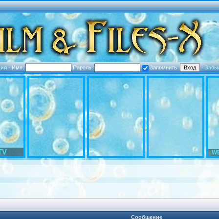
ция
·
Имя:
Пароль:
Запомнить
·
Забы
TV
WE
Сообщение