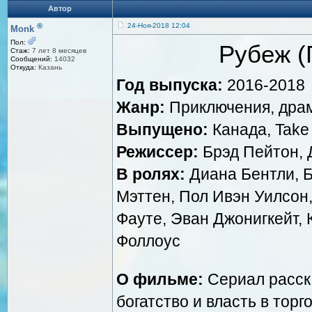
Автор
®
24-Ноя-2018 12:04
Monk
Пол:
Рубеж (Г
Стаж:
7 лет 8 месяцев
Сообщений:
14032
Откуда:
Казань
Год выпуска:
2016-2018
Жанр:
Приключения, драм
Выпущено:
Канада, Take 
Режиссер:
Брэд Пейтон, 
В ролях:
Диана Бентли, 
Мэттен, Пол Ивэн Уилсон
Фауте, Эван Джонигкейт,
Фоллоус
О фильме:
Сериал расска
богатство и власть в тор