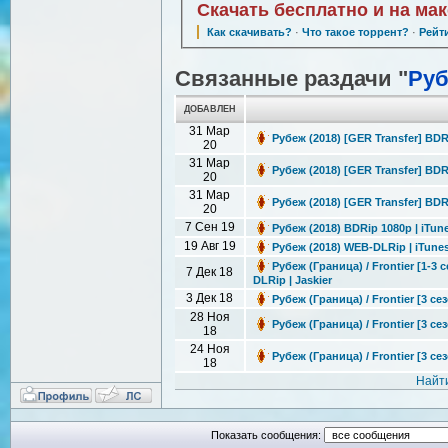
Скачать бесплатно и на ма
Как скачивать?
·
Что такое торрент?
·
Рейт
Связанные раздачи "
Ру
ДОБАВЛЕН
31 Мар
Рубеж (2018) [GER Transfer] BDR
20
31 Мар
Рубеж (2018) [GER Transfer] BD
20
31 Мар
Рубеж (2018) [GER Transfer] BDR
20
7 Сен 19
Рубеж (2018) BDRip 1080p | iTun
19 Авг 19
Рубеж (2018) WEB-DLRip | iTune
Рубеж (Граница) / Frontier [1-3
7 Дек 18
DLRip | Jaskier
3 Дек 18
Рубеж (Граница) / Frontier [3 се
28 Ноя
Рубеж (Граница) / Frontier [3 се
18
24 Ноя
Рубеж (Граница) / Frontier [3 се
18
Найт
Показать сообщения: