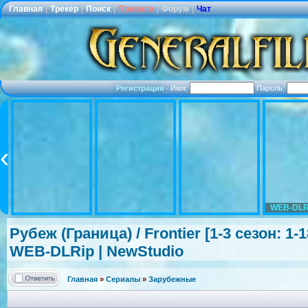
Главная
|
Трекер
|
Поиск
|
Правила
|
Форум
|
Чат
Регистрация
·
Имя:
Пароль:
WEB-DLR
Рубеж (Граница) / Frontier [1-3 сезон: 1-
WEB-DLRip | NewStudio
Главная
»
Сериалы
»
Зарубежные