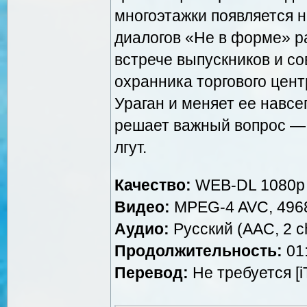
многоэтажки появляется н
диалогов «Не в форме» р
встрече выпускников и с
охранника торгового цен
Ураган и меняет ее навсе
решает важный вопрос — в
лгут.
Качество:
WEB-DL 1080p
Видео:
MPEG-4 AVC, 4968 
Аудио:
Русский (AAC, 2 ch
Продолжительность:
01:
Перевод:
Не требуется [i