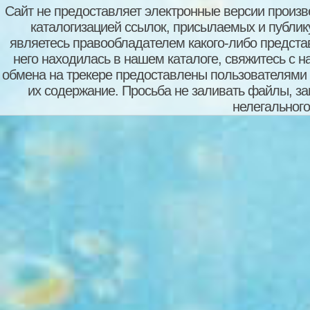
Сайт не предоставляет электронные версии произв
каталогизацией ссылок, присылаемых и публи
являетесь правообладателем какого-либо представ
него находилась в нашем каталоге, свяжитесь с 
обмена на трекере предоставлены пользователями с
их содержание. Просьба не заливать файлы, з
нелегального