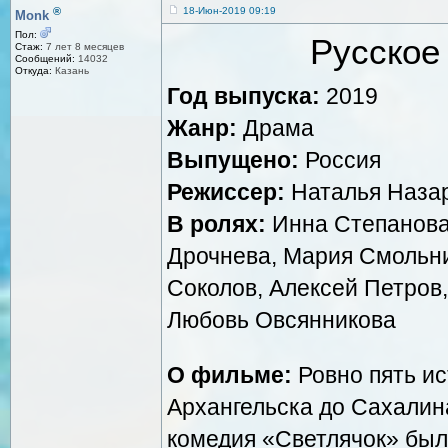
®
18-Июн-2019 09:19
Monk
Пол:
Русское 
Стаж:
7 лет 8 месяцев
Сообщений:
14032
Откуда:
Казань
Год выпуска:
2019
Жанр:
Драма
Выпущено:
Россия
Режиссер:
Наталья Назар
В ролях:
Инна Степанова,
Дрочнева, Мария Смольни
Соколов, Алексей Петров
Любовь Овсянникова
О фильме:
Ровно пять ис
Архангельска до Сахалин
комедия «Светлячок» был