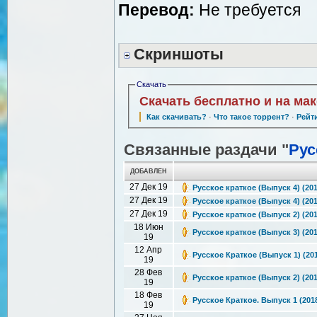
Перевод:
Не требуется
Скриншоты
Скачать
Скачать бесплатно и на ма
Как скачивать?
·
Что такое торрент?
·
Рейт
Связанные раздачи "
Рус
ДОБАВЛЕН
27 Дек 19
Русское краткое (Выпуск 4) (20
27 Дек 19
Русское краткое (Выпуск 4) (20
27 Дек 19
Русское краткое (Выпуск 2) (20
18 Июн
Русское краткое (Выпуск 3) (2
19
12 Апр
Русское Краткое (Выпуск 1) (20
19
28 Фев
Русское краткое (Выпуск 2) (2
19
18 Фев
Русское Краткое. Выпуск 1 (201
19