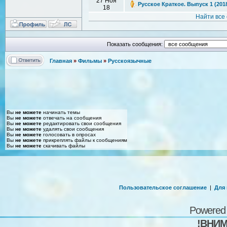
27 Ноя
Русское Краткое. Выпуск 1 (20
18
Найти все
Показать сообщения:
Главная
»
Фильмы
»
Русскоязычные
Вы
не можете
начинать темы
Вы
не можете
отвечать на сообщения
Вы
не можете
редактировать свои сообщения
Вы
не можете
удалять свои сообщения
Вы
не можете
голосовать в опросах
Вы
не можете
прикреплять файлы к сообщениям
Вы
не можете
скачивать файлы
Пользовательское соглашение
|
Для
Powered
!ВНИМ