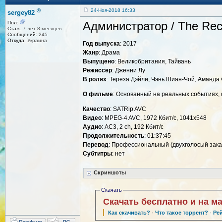
®
24-Ноя-2018 16:33
sergey82
Администратор / The Rece
Пол:
Стаж:
7 лет 8 месяцев
Сообщений:
245
Откуда:
Украина
Год выпуска
: 2017
Жанр
: Драма
Выпущено
: Великобритания, Тайвань
Режиссер
: Дженни Лу
В ролях
: Тереза Дэйли, Чэнь Шиан-Чой, Аманда
О фильме
: Основанный на реальных событиях, 
Качество
: SATRip AVC
Видео
: MPEG-4 AVC, 1972 Кбит/с, 1041x548
Аудио
: АС3, 2 ch, 192 Кбит/с
Продолжительность
: 01:37:45
Перевод
: Профессиональный (двухголосый зака
Субтитры
: нет
Скриншоты
Скачать
Скачать бесплатно и на м
Как скачивать?
·
Что такое торрент?
·
Ре