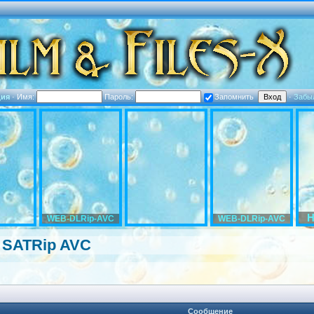
ция
·
Имя:
Пароль:
Запомнить
·
Забы
H
WEB-DLRip-AVC
WEB-DLRip-AVC
 SATRip AVC
Сообщение