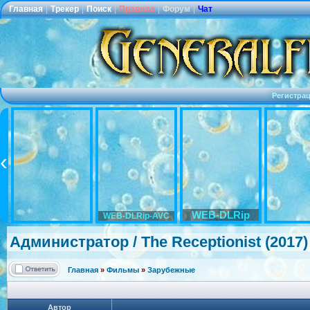
Главная
|
Трекер
|
Поиск
|
Правила
|
Форум
|
Чат
Регистра
WEB-DLRip
WEB-DLRip-AVC
Администрато
р / The Receptionist
(2017)
Главная
»
Фильмы
»
Зарубежные
Автор