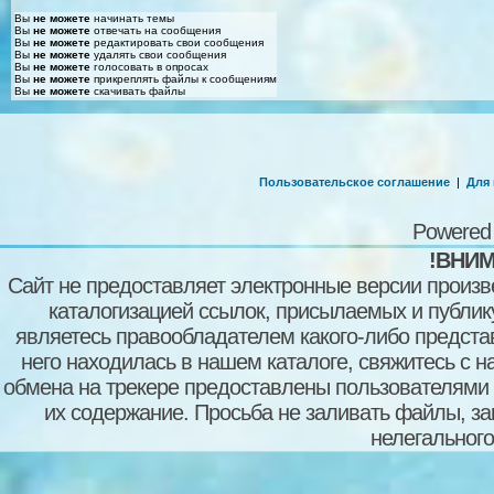
Вы
не можете
начинать темы
Вы
не можете
отвечать на сообщения
Вы
не можете
редактировать свои сообщения
Вы
не можете
удалять свои сообщения
Вы
не можете
голосовать в опросах
Вы
не можете
прикреплять файлы к сообщениям
Вы
не можете
скачивать файлы
Пользовательское соглашение
|
Для
Powered
!ВНИМ
Сайт не предоставляет электронные версии произв
каталогизацией ссылок, присылаемых и публи
являетесь правообладателем какого-либо представ
него находилась в нашем каталоге, свяжитесь с 
обмена на трекере предоставлены пользователями с
их содержание. Просьба не заливать файлы, з
нелегального