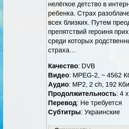
нелёгкое детство в интер
ребенка. Страх разоблаче
всех близких. Путем пре
препятствий героиня при
среди которых родственн
страха…
Качество
: DVB
Видео
: MPEG-2, ~ 4562 К
Аудио
: МР2, 2 ch, 192 Кби
Продолжительность
: 4 
Перевод
: Не требуется
Cубтитры
: Украинские