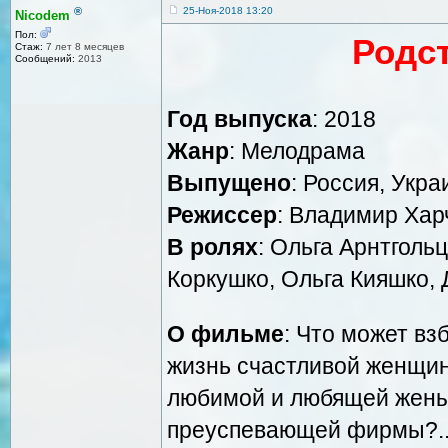
®
25-Ноя-2018 13:20
Nicodem
Пол:
Родс
Стаж:
7 лет 8 месяцев
Сообщений:
2013
Год выпуска
: 2018
Жанр
: Мелодрама
Выпущено
: Россия, Укра
Режиссер
: Владимир Хар
В ролях
: Ольга Арнтголь
Коркушко, Ольга Кияшко,
О фильме
: Что может вз
жизнь счастливой женщин
любимой и любящей жены,
преуспевающей фирмы?..