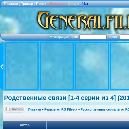
Главная
|
Трекер
|
Поиск
|
Правила
|
Форум
|
Чат
Регистрация
·
Имя:
Пароль:
Родственные связи [1-4 серии из 4] (201
Главная
»
Релизы от RG Files-x
»
Русскоязычные сериалы от RG 
Автор