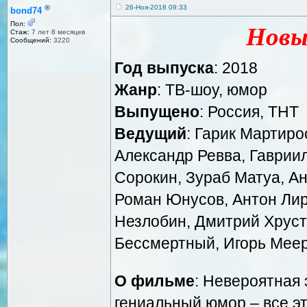
®
26-Ноя-2018 09:33
bond74
Пол:
Новы
Стаж:
7 лет 8 месяцев
Сообщений:
3220
Год выпуска
: 2018
Жанр
: ТВ-шоу, юмор
Выпущено
: Россия, ТНТ
Ведущий
: Гарик Мартиро
Александр Ревва, Гавриил
Сорокин, Зураб Матуа, А
Роман Юнусов, Антон Лир
Незлобин, Дмитрий Хруста
Бессмертный, Игорь Мее
О фильме
: Невероятная 
гениальный юмор – все эт