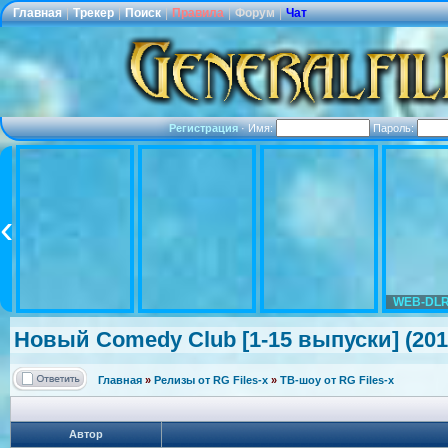
Главная
|
Трекер
|
Поиск
|
Правила
|
Форум
|
Чат
Регистрация
·
Имя:
Пароль:
WEB-DLR
Новый Comedy Club [1-15 выпуски] (2018
Главная
»
Релизы от RG Files-x
»
ТВ-шоу от RG Files-x
Автор