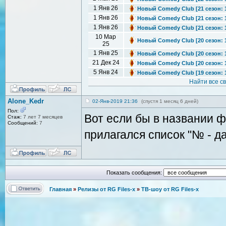
1 Янв 26
Новый Comedy Club [21 сезон: 1-
1 Янв 26
Новый Comedy Club [21 сезон: 1-
1 Янв 26
Новый Comedy Club [21 сезон: 1-
10 Мар
Новый Comedy Club [20 сезон: 1-
25
1 Янв 25
Новый Comedy Club [20 сезон: 1-
21 Дек 24
Новый Comedy Club [20 сезон: 1
5 Янв 24
Новый Comedy Club [19 сезон: 1-
Найти все с
Alone_Kedr
02-Янв-2019 21:36
(спустя 1 месяц 6 дней)
Пол:
Вот если бы в названии 
Стаж:
7 лет 7 месяцев
Сообщений:
7
прилагался список "№ - да
Показать сообщения:
Главная
»
Релизы от RG Files-x
»
ТВ-шоу от RG Files-x