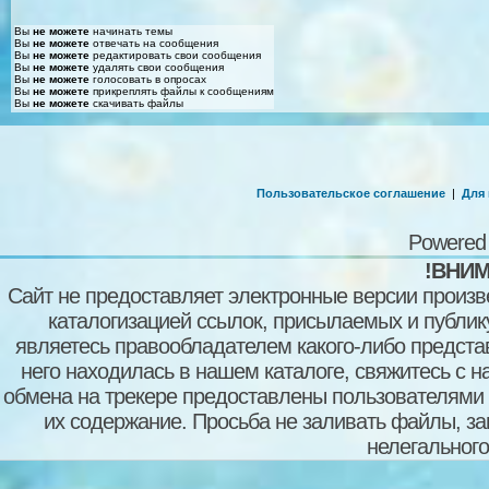
Вы
не можете
начинать темы
Вы
не можете
отвечать на сообщения
Вы
не можете
редактировать свои сообщения
Вы
не можете
удалять свои сообщения
Вы
не можете
голосовать в опросах
Вы
не можете
прикреплять файлы к сообщениям
Вы
не можете
скачивать файлы
Пользовательское соглашение
|
Для
Powered
!ВНИМ
Сайт не предоставляет электронные версии произв
каталогизацией ссылок, присылаемых и публи
являетесь правообладателем какого-либо представ
него находилась в нашем каталоге, свяжитесь с 
обмена на трекере предоставлены пользователями с
их содержание. Просьба не заливать файлы, з
нелегального