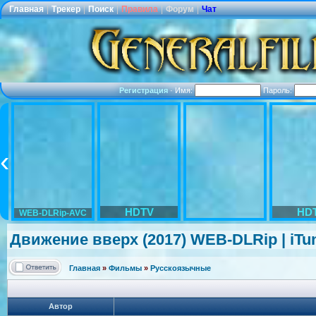
Главная
|
Трекер
|
Поиск
|
Правила
|
Форум
|
Чат
Регистрация
·
Имя:
Пароль:
HDTV
HD
WEB-DLRip-AVC
Движение вверх (2017) WEB-DLRip | iTu
Главная
»
Фильмы
»
Русскоязычные
Автор