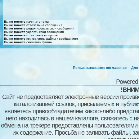
Вы
не можете
начинать темы
Вы
не можете
отвечать на сообщения
Вы
не можете
редактировать свои сообщения
Вы
не можете
удалять свои сообщения
Вы
не можете
голосовать в опросах
Вы
не можете
прикреплять файлы к сообщениям
Вы
не можете
скачивать файлы
Пользовательское соглашение
|
Для
Powered
!ВНИМ
Сайт не предоставляет электронные версии произв
каталогизацией ссылок, присылаемых и публи
являетесь правообладателем какого-либо представ
него находилась в нашем каталоге, свяжитесь с 
обмена на трекере предоставлены пользователями с
их содержание. Просьба не заливать файлы, з