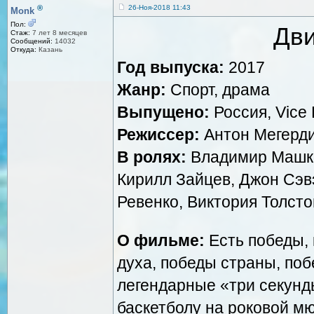
®
26-Ноя-2018 11:43
Monk
Пол:
Дви
Стаж:
7 лет 8 месяцев
Сообщений:
14032
Откуда:
Казань
Год выпуска:
2017
Жанр:
Спорт, драма
Выпущено:
Россия, Vice 
Режиссер:
Антон Мегерд
В ролях:
Владимир Машко
Кирилл Зайцев, Джон Сэв
Ревенко, Виктория Толст
О фильме:
Есть победы, 
духа, победы страны, по
легендарные «три секун
баскетболу на роковой м