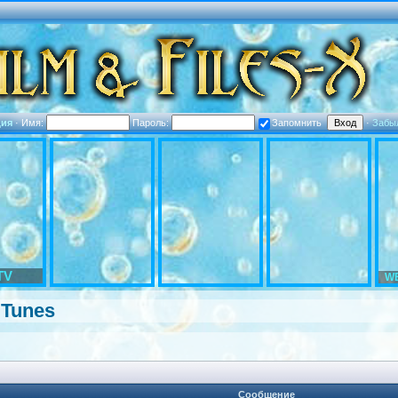
ция
·
Имя:
Пароль:
Запомнить
·
Забы
TV
WE
iTunes
Сообщение