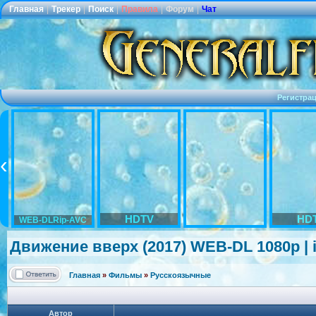
Главная
|
Трекер
|
Поиск
|
Правила
|
Форум
|
Чат
Регистра
HDTV
HD
WEB-DLRip-AVC
Движение вверх (2017) WEB-DL 1080p | 
Главная
»
Фильмы
»
Русскоязычные
Автор