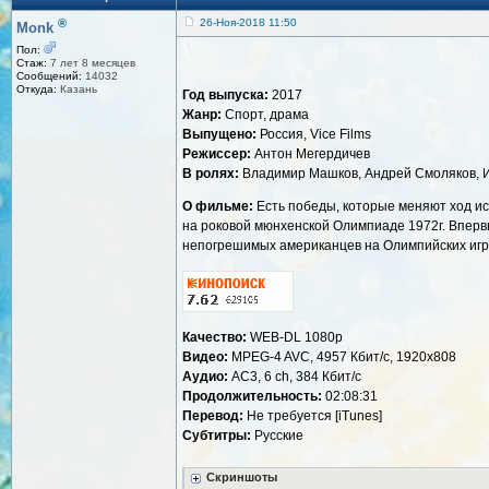
®
26-Ноя-2018 11:50
Monk
Пол:
Стаж:
7 лет 8 месяцев
Сообщений:
14032
Откуда:
Казань
Год выпуска:
2017
Жанр:
Спорт, драма
Выпущено:
Россия, Vice Films
Режиссер:
Антон Мегердичев
В ролях:
Владимир Машков, Андрей Смоляков, Ив
О фильме:
Есть победы, которые меняют ход и
на роковой мюнхенской Олимпиаде 1972г. Вперв
непогрешимых американцев на Олимпийских играх!
Качество:
WEB-DL 1080p
Видео:
MPEG-4 AVC, 4957 Кбит/с, 1920x808
Аудио:
AC3, 6 ch, 384 Кбит/с
Продолжительность:
02:08:31
Перевод:
Не требуется [iTunes]
Субтитры:
Русские
Скриншоты