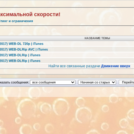
аксимальной скорости!
йтинг и ограничения
НАЗВАНИЕ ТЕМЫ
017) WEB-DL 720p | iTunes
017) WEB-DLRip AVC | iTunes
017) WEB-DLRip | iTunes
017) WEB-DLRip | iTunes
Найти все связанные раздачи
Движение вверх
казать сообщения: