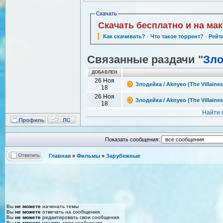
Скачать
Скачать бесплатно и на ма
Как скачивать?
·
Что такое торрент?
·
Рейт
Связанные раздачи "
Зло
ДОБАВЛЕН
26 Ноя
Злодейка / Aknyeo (The Villaine
18
26 Ноя
Злодейка / Aknyeo (The Villaine
18
Найти 
Показать сообщения:
Главная
»
Фильмы
»
Зарубежные
Вы
не можете
начинать темы
Вы
не можете
отвечать на сообщения
Вы
не можете
редактировать свои сообщения
Вы
не можете
удалять свои сообщения