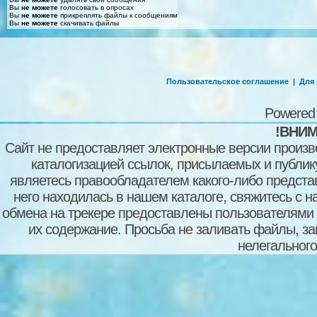
Вы
не можете
голосовать в опросах
Вы
не можете
прикреплять файлы к сообщениям
Вы
не можете
скачивать файлы
Пользовательское соглашение
|
Для
Powered
!ВНИМ
Сайт не предоставляет электронные версии произв
каталогизацией ссылок, присылаемых и публи
являетесь правообладателем какого-либо представ
него находилась в нашем каталоге, свяжитесь с 
обмена на трекере предоставлены пользователями с
их содержание. Просьба не заливать файлы, з
нелегального