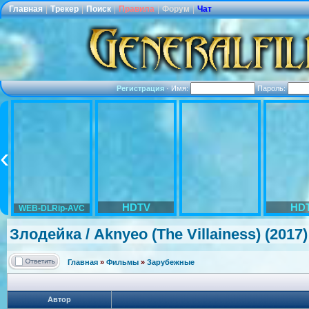
Главная
|
Трекер
|
Поиск
|
Правила
|
Форум
|
Чат
Регистрация
·
Имя:
Пароль:
HDTV
HD
WEB-DLRip-AVC
Злодейка / Aknyeo (The Villainess) (2017
Главная
»
Фильмы
»
Зарубежные
Автор