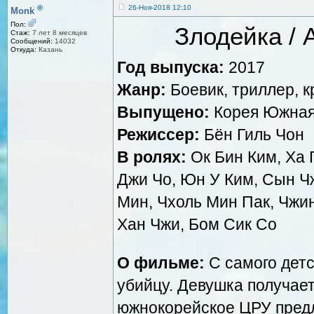
®
26-Ноя-2018 12:10
Monk
Пол:
Злодейка / A
Стаж:
7 лет 8 месяцев
Сообщений:
14032
Откуда:
Казань
Год выпуска:
2017
Жанр:
Боевик, триллер, 
Выпущено:
Корея Южная,
Режиссер:
Бён Гиль Чон
В ролях:
Ок Бин Ким, Ха Г
Джи Чо, Юн У Ким, Сын Чж
Мин, Чхоль Мин Пак, Чжин
Хан Чжи, Бом Сик Со
О фильме:
С самого детс
убийцу. Девушка получает
южнокорейское ЦРУ предла