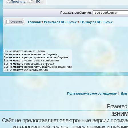
Показать сообщения:
Главная
»
Релизы от RG Files-x
»
ТВ-шоу от RG Files-x
Вы
не можете
начинать темы
Вы
не можете
отвечать на сообщения
Вы
не можете
редактировать свои сообщения
Вы
не можете
удалять свои сообщения
Вы
не можете
голосовать в опросах
Вы
не можете
прикреплять файлы к сообщениям
Вы
не можете
скачивать файлы
Пользовательское соглашение
|
Для
Powered
!ВНИМ
Сайт не предоставляет электронные версии произв
каталогизацией ссылок, присылаемых и публи