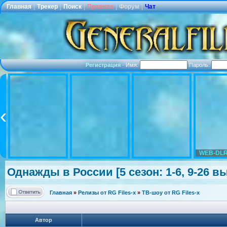
Главная
|
Трекер
|
Поиск
|
Правила
|
Форум
|
Чат
Регистрация
·
Имя:
Пароль:
WEB-DLR
Однажды в России [5 сезон: 1-6, 9-26 вы
Главная
»
Релизы от RG Files-x
»
ТВ-шоу от RG Files-x
Автор