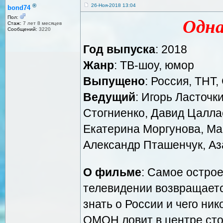
®
26-Ноя-2018 13:04
bond74
Пол:
Одна
Стаж:
7 лет 8 месяцев
Сообщений:
3220
Год выпуска
: 2018
Жанр
: ТВ-шоу, юмор
Выпущено
: Россия, ТНТ,
Ведущий
: Игорь Ласточк
Стогниенко, Давид Цалла
Екатерина Моргунова, Ма
Александр Пташенчук, Аз
О фильме
: Самое остро
телевидении возвращаетс
знать о России и чего ник
ОМОН ловит в центре сто