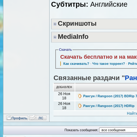
Субтитры:
Английские
Скриншоты
MediaInfo
Скачать
Скачать бесплатно и на ма
Как скачивать?
·
Что такое торрент?
·
Рейт
Связанные раздачи "
Ран
ДОБАВЛЕН
26 Ноя
Рангун / Rangoon (2017) BDRip 
18
26 Ноя
Рангун / Rangoon (2017) HDRip
18
Найти
Показать сообщения: