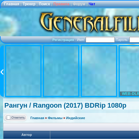
Главная
|
Трекер
|
Поиск
|
Правила
|
Форум
|
Чат
Регистрация
·
Имя:
Пароль:
WEB-DLR
Рангун / Rangoon (2017) BDRip 1080p
Главная
»
Фильмы
»
Индийские
Автор