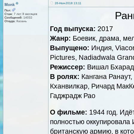
®
26-Ноя-2018 13:11
Monk
Пол:
Ран
Стаж:
7 лет 8 месяцев
Сообщений:
14032
Откуда:
Казань
Год выпуска:
2017
Жанр:
Боевик, драма, ме
Выпущено:
Индия, Viacom
Pictures, Nadiadwala Gran
Режиссер:
Вишал Бхарад
В ролях:
Кангана Ранаут,
Кханвилкар, Ричард МакК
Гаджрадж Рао
О фильме:
1944 год. Идё
полностью оккупировала 
британскую армию, в кот