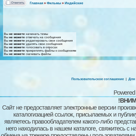
Главная
»
Фильмы
»
Индийские
Вы
не можете
начинать темы
Вы
не можете
отвечать на сообщения
Вы
не можете
редактировать свои сообщения
Вы
не можете
удалять свои сообщения
Вы
не можете
голосовать в опросах
Вы
не можете
прикреплять файлы к сообщениям
Вы
не можете
скачивать файлы
Пользовательское соглашение
|
Для
Powered
!ВНИМ
Сайт не предоставляет электронные версии произв
каталогизацией ссылок, присылаемых и публи
являетесь правообладателем какого-либо представ
него находилась в нашем каталоге, свяжитесь с 
обмена на трекере предоставлены пользователями с