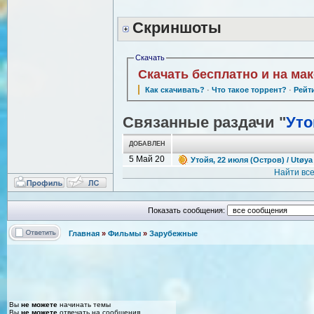
Скриншоты
Скачать
Скачать бесплатно и на ма
Как скачивать?
·
Что такое торрент?
·
Рейт
Связанные раздачи "
Уто
ДОБАВЛЕН
5 Май 20
Утойя, 22 июля (Остров) / Utøya 
Найти вс
Показать сообщения:
Главная
»
Фильмы
»
Зарубежные
Вы
не можете
начинать темы
Вы
не можете
отвечать на сообщения