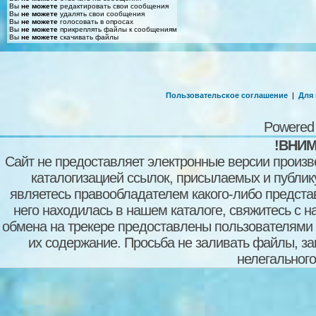
Вы
не можете
редактировать свои сообщения
Вы
не можете
удалять свои сообщения
Вы
не можете
голосовать в опросах
Вы
не можете
прикреплять файлы к сообщениям
Вы
не можете
скачивать файлы
Пользовательское соглашение
|
Для
Powered
!ВНИМ
Сайт не предоставляет электронные версии произв
каталогизацией ссылок, присылаемых и публи
являетесь правообладателем какого-либо представ
него находилась в нашем каталоге, свяжитесь с 
обмена на трекере предоставлены пользователями с
их содержание. Просьба не заливать файлы, з
нелегального