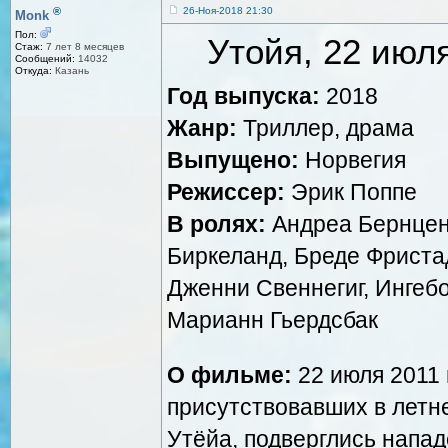
®
26-Ноя-2018 21:30
Monk
Пол:
Утойя, 22 июля 
Стаж:
7 лет 8 месяцев
Сообщений:
14032
Откуда:
Казань
Год выпуска:
2018
Жанр:
Триллер, драма
Выпущено:
Норвегия
Режиссер:
Эрик Поппе
В ролях:
Андреа Бернцен,
Биркеланд, Бреде Фриста
Дженни Свеннегиг, Ингебо
Марианн Гьердсбак
О фильме:
22 июля 2011 
присутствовавших в летн
Утёйа, подверглись напа