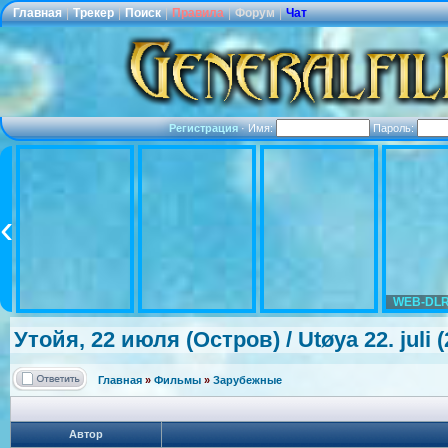
Главная
|
Трекер
|
Поиск
|
Правила
|
Форум
|
Чат
Регистрация
·
Имя:
Пароль:
WEB-DLR
Утойя, 22 июля (Остров) / Utøya 22. juli
Главная
»
Фильмы
»
Зарубежные
Автор