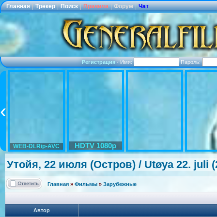
Главная
|
Трекер
|
Поиск
|
Правила
|
Форум
|
Чат
Регистрация
·
Имя:
Пароль:
HDTV 1080p
WEB-DLRip-AVC
Утойя, 22 июля (Остров) / Utøya 22. juli
Главная
»
Фильмы
»
Зарубежные
Автор