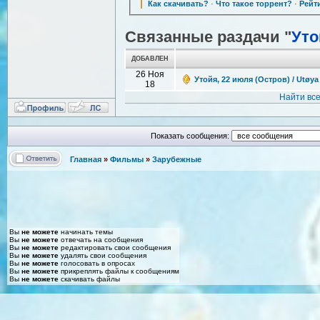
Как скачивать?
·
Что такое торрент?
·
Рейт
Связанные раздачи "
Уто
ДОБАВЛЕН
26 Ноя
Утойя, 22 июля (Остров) / Utøya 
18
Найти вс
Показать сообщения:
Главная
»
Фильмы
»
Зарубежные
Вы
не можете
начинать темы
Вы
не можете
отвечать на сообщения
Вы
не можете
редактировать свои сообщения
Вы
не можете
удалять свои сообщения
Вы
не можете
голосовать в опросах
Вы
не можете
прикреплять файлы к сообщениям
Вы
не можете
скачивать файлы