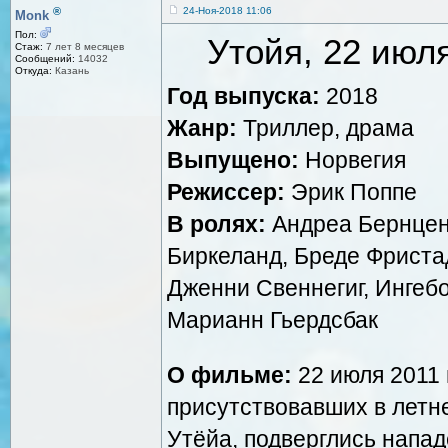
®
24-Ноя-2018 11:06
Monk
Пол:
Утойя, 22 июля 
Стаж:
7 лет 8 месяцев
Сообщений:
14032
Откуда:
Казань
Год выпуска:
2018
Жанр:
Триллер, драма
Выпущено:
Норвегия
Режиссер:
Эрик Поппе
В ролях:
Андреа Бернцен,
Биркеланд, Бреде Фриста
Дженни Свеннегиг, Ингебо
Марианн Гьердсбак
О фильме:
22 июля 2011 
присутствовавших в летн
Утёйа, подверглись напа