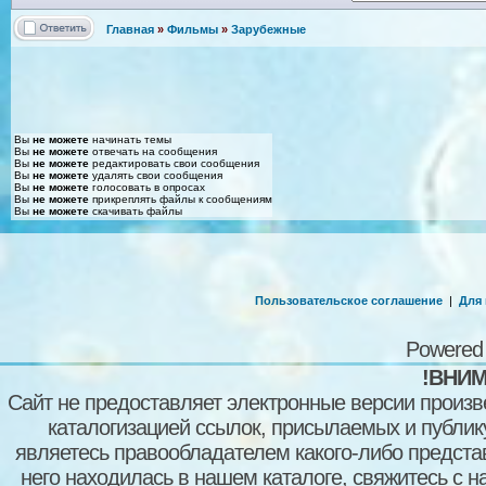
Главная
»
Фильмы
»
Зарубежные
Вы
не можете
начинать темы
Вы
не можете
отвечать на сообщения
Вы
не можете
редактировать свои сообщения
Вы
не можете
удалять свои сообщения
Вы
не можете
голосовать в опросах
Вы
не можете
прикреплять файлы к сообщениям
Вы
не можете
скачивать файлы
Пользовательское соглашение
|
Для
Powered
!ВНИМ
Сайт не предоставляет электронные версии произв
каталогизацией ссылок, присылаемых и публи
являетесь правообладателем какого-либо представ
него находилась в нашем каталоге, свяжитесь с 