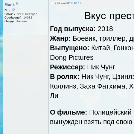
®
27-Ноя-2018 10:18
Monk
Пол:
Вкус прес
Стаж:
7 лет 8 месяцев
Сообщений:
14032
Откуда:
Казань
Год выпуска:
2018
Жанр:
Боевик, триллер, 
Выпущено:
Китай, Гонкон
Dong Pictures
Режиссер:
Ник Чунг
В ролях:
Ник Чунг, Цзинл
Коллинз, Заха Фатхима, Х
Ли
О фильме:
Полицейский п
вынужден взять под свою 