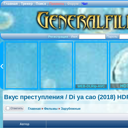
Главная
|
Трекер
|
Поиск
|
Правила
|
Форум
|
Чат
Регистрация
·
Имя:
Пароль:
HD
WEB-DLRip-AVC
Вкус преступления
/ Di ya cao (2018) HD
Главная
»
Фильмы
»
Зарубежные
Автор