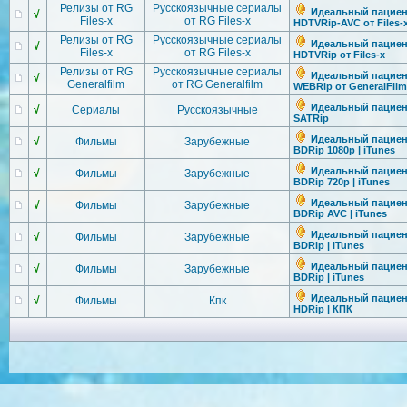
Релизы от RG
Русскоязычные сериалы
Идеальный пациент 
√
Files-x
от RG Files-x
HDTVRip-AVC от Files-
Релизы от RG
Русскоязычные сериалы
Идеальный пациент 
√
Files-x
от RG Files-x
HDTVRip от Files-x
Релизы от RG
Русскоязычные сериалы
Идеальный пациент 
√
Generalfilm
от RG Generalfilm
WEBRip от GeneralFilm
Идеальный пациент 
√
Сериалы
Русскоязычные
SATRip
Идеальный пациент /
√
Фильмы
Зарубежные
BDRip 1080p | iTunes
Идеальный пациент /
√
Фильмы
Зарубежные
BDRip 720p | iTunes
Идеальный пациент /
√
Фильмы
Зарубежные
BDRip AVC | iTunes
Идеальный пациент /
√
Фильмы
Зарубежные
BDRip | iTunes
Идеальный пациент /
√
Фильмы
Зарубежные
BDRip | iTunes
Идеальный пациент /
√
Фильмы
Кпк
HDRip | КПК