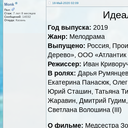
®
18-Май-2020 02:09
Monk
Пол:
Идеа
Стаж:
7 лет 8 месяцев
Сообщений:
14032
Откуда:
Казань
Год выпуска:
2019
Жанр:
Мелодрама
Выпущено:
Россия, Про
Дерево», ООО «Атлантик
Режиссер:
Иван Кривору
В ролях:
Дарья Румянцев
Екатерина Панасюк, Олег
Юрий Сташин, Татьяна Т
Жаравин, Дмитрий Гудим,
Светлана Волошина (III)
О фильме:
Медсестра Зо