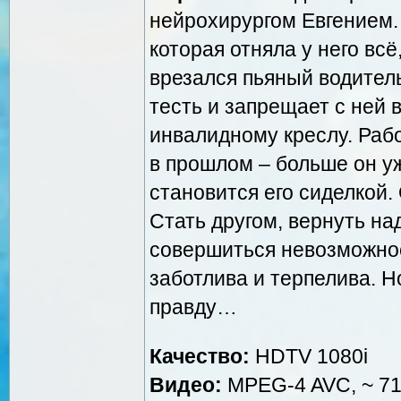
нейрохирургом Евгением.
которая отняла у него вс
врезался пьяный водитель
тесть и запрещает с ней в
инвалидному креслу. Рабо
в прошлом – больше он у
становится его сиделкой.
Стать другом, вернуть на
совершиться невозможное 
заботлива и терпелива. Н
правду…
Качество:
HDTV 1080i
Видео:
MPEG-4 AVC, ~ 710