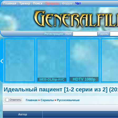
Главная
|
Трекер
|
Поиск
|
Правила
|
Форум
|
Чат
Регистрация
·
Имя:
Пароль:
HDTV 1080p
WEB-DLRip-AVC
Идеальный пациент [1-2 серии из 2] (20
Главная
»
Сериалы
»
Русскоязычные
Автор