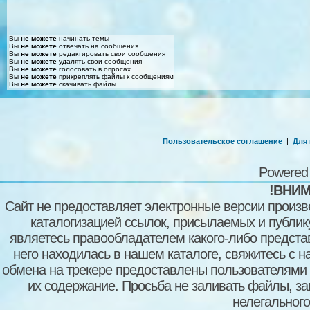
Вы
не можете
начинать темы
Вы
не можете
отвечать на сообщения
Вы
не можете
редактировать свои сообщения
Вы
не можете
удалять свои сообщения
Вы
не можете
голосовать в опросах
Вы
не можете
прикреплять файлы к сообщениям
Вы
не можете
скачивать файлы
Пользовательское соглашение
|
Для
Powered
!ВНИМ
Сайт не предоставляет электронные версии произв
каталогизацией ссылок, присылаемых и публи
являетесь правообладателем какого-либо представ
него находилась в нашем каталоге, свяжитесь с 
обмена на трекере предоставлены пользователями с
их содержание. Просьба не заливать файлы, з
нелегального