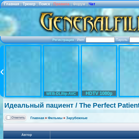
Главная
|
Трекер
|
Поиск
|
Правила
|
Форум
|
Чат
Регистрация
·
Имя:
Пароль:
HDTV 1080p
WEB-DLRip-AVC
Идеальный пациент / The Perfect Patient
Главная
»
Фильмы
»
Зарубежные
Автор