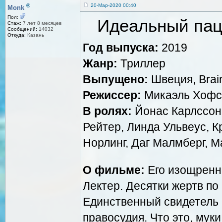
®
20-Мар-2020 00:40
Monk
Пол:
Идеальный пацие
Стаж:
7 лет 8 месяцев
Сообщений:
14032
Откуда:
Казань
Год выпуска:
2019
Жанр:
Триллер
Выпущено:
Швеция, Brain
Режиссер:
Микаэль Хофс
В ролях:
Йонас Карлссон,
Рейтер, Линда Ульвеус, К
Норлинг, Даг Малмберг, М
О фильме:
Его изощренн
Лектер. Десятки жертв по 
Единственный свидетель 
правосудия. Что это, муки