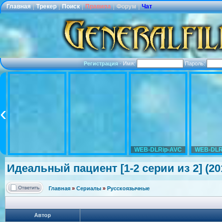
Главная
|
Трекер
|
Поиск
|
Правила
|
Форум
|
Чат
Регистрация
·
Имя:
Пароль:
WEB-DLRip-AVC
WEB-DLR
Идеальный пациент [1-2 серии из 2] (20
Главная
»
Сериалы
»
Русскоязычные
Автор