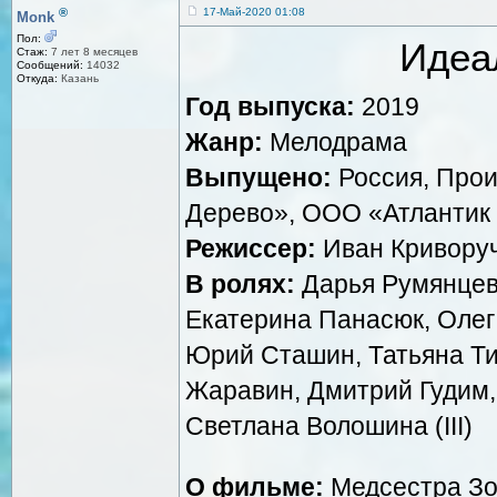
®
17-Май-2020 01:08
Monk
Пол:
Идеа
Стаж:
7 лет 8 месяцев
Сообщений:
14032
Откуда:
Казань
Год выпуска:
2019
Жанр:
Мелодрама
Выпущено:
Россия, Про
Дерево», ООО «Атлантик
Режиссер:
Иван Кривору
В ролях:
Дарья Румянцев
Екатерина Панасюк, Олег
Юрий Сташин, Татьяна Т
Жаравин, Дмитрий Гудим,
Светлана Волошина (III)
О фильме:
Медсестра Зо