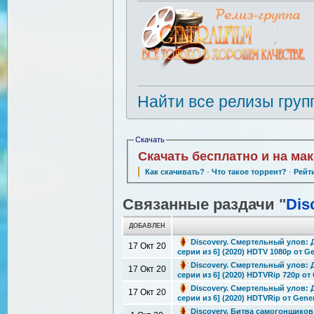
Найти все релизы груп
Скачать
Скачать бесплатно и на ма
Как скачивать?
·
Что такое торрент?
·
Рейт
Связанные раздачи "
Dis
ДОБАВЛЕН
Discovery. Смертельный улов: До
17 Окт 20
серии из 6] (2020) HDTV 1080p от G
Discovery. Смертельный улов: До
17 Окт 20
серии из 6] (2020) HDTVRip 720p от
Discovery. Смертельный улов: До
17 Окт 20
серии из 6] (2020) HDTVRip от Gene
Discovery. Битва самогонщиков / 