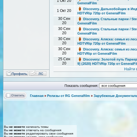
1 Окт 20
GeneralFilm
Discovery. Дальнобойщик в Индо
1 Окт 20
HDTVRip 720p от GeneralFilm
30 Сен
Discovery. Стальные парни / Ste
20
GeneralFilm
30 Сен
Discovery. Стальные парни / Ste
20
GeneralFilm
30 Сен
Discovery. Аляска: семья из леса
20
HDTVRip 720p от GeneralFilm
30 Сен
Discovery. Аляска: семья из леса
20
HDTVRip от GeneralFilm
25 Сен
Discovery: Золотой путь Паркера
20
9] (2020) HDTVRip 720p от GeneralF
Найти 
Показать сообщения:
Главная
»
Релизы от RG Generalfilm
»
Зарубежные Документаль
Вы
не можете
начинать темы
Вы
не можете
отвечать на сообщения
Вы
не можете
редактировать свои сообщения
Вы
не можете
удалять свои сообщения