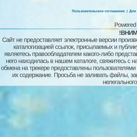
Пользовательское соглашение
|
Для
Powered
!ВНИМ
Сайт не предоставляет электронные версии произв
каталогизацией ссылок, присылаемых и публи
являетесь правообладателем какого-либо представ
него находилась в нашем каталоге, свяжитесь с 
обмена на трекере предоставлены пользователями с
их содержание. Просьба не заливать файлы, з
нелегального