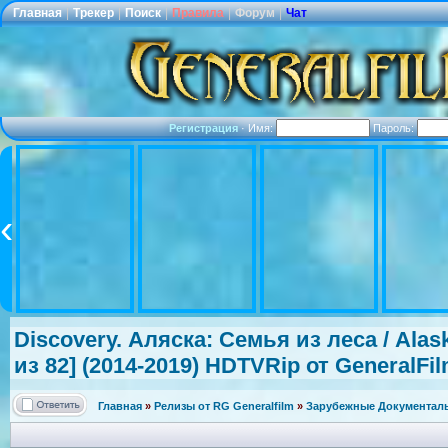
Главная
|
Трекер
|
Поиск
|
Правила
|
Форум
|
Чат
Регистрация
·
Имя:
Пароль:
Discovery. Аляска: Семья из леса / Alas
из 82] (2014-2019) HDTVRip от GeneralFi
Главная
»
Релизы от RG Generalfilm
»
Зарубежные Документаль