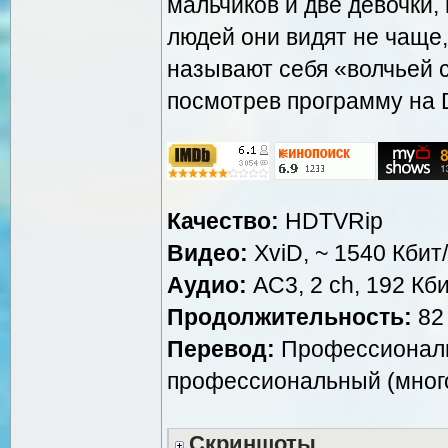
мальчиков и две девочки, 
людей они видят не чаще,
называют себя «волчьей с
посмотрев программу на D
Качество:
HDTVRip
Видео:
XviD, ~ 1540 Кбит
Аудио:
AC3, 2 ch, 192 Кби
Продолжительность:
82 
Перевод:
Профессиональ
профессиональный (мног
Скриншоты