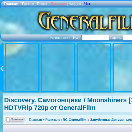
Главная
|
Трекер
|
Поиск
|
Правила
|
Форум
|
Чат
Регистрация
·
Имя:
Пароль:
Discovery. Самогонщики / Moonshiners [7
HDTVRip 720p от GeneralFilm
Главная
»
Релизы от RG Generalfilm
»
Зарубежные Документаль