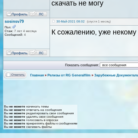
скачать не могу
sosinsv79
30-Май-2021 08:02
(спустя 1 месяц)
Пол:
К сожалению, уже некому 
Стаж:
7 лет 4 месяца
Сообщений:
4
Показать сообщения:
Главная
»
Релизы от RG Generalfilm
»
Зарубежные Документаль
Вы
не можете
начинать темы
Вы
не можете
отвечать на сообщения
Вы
не можете
редактировать свои сообщения
Вы
не можете
удалять свои сообщения
Вы
не можете
голосовать в опросах
Вы
не можете
прикреплять файлы к сообщениям
Вы
не можете
скачивать файлы