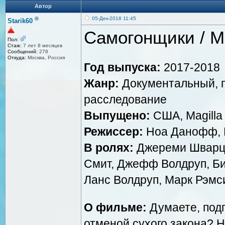
Автор
®
05-Дек-2018 11:45
Starik60
Самогонщики / M
Пол:
Стаж:
7 лет 8 месяцев
Сообщений:
278
Откуда:
Москва, Россия
Год выпуска:
2017-2018
Жанр:
Документальный, п
расследование
Выпущено:
США, Magilla 
Режиссер:
Ноа Данофф, 
В ролях:
Джереми Шварц,
Смит, Джефф Волдруп, Би
Ланс Волдруп, Марк Рэмс
О фильме:
Думаете, под
отменой сухого закона? Н