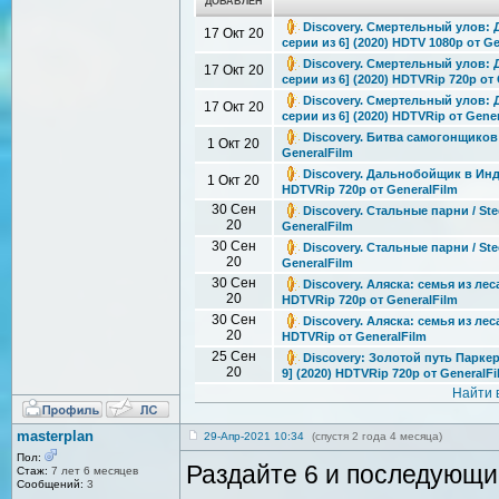
ДОБАВЛЕН
Discovery. Смертельный улов: До
17 Окт 20
серии из 6] (2020) HDTV 1080p от G
Discovery. Смертельный улов: До
17 Окт 20
серии из 6] (2020) HDTVRip 720p от
Discovery. Смертельный улов: До
17 Окт 20
серии из 6] (2020) HDTVRip от Gene
Discovery. Битва самогонщиков / 
1 Окт 20
GeneralFilm
Discovery. Дальнобойщик в Индо
1 Окт 20
HDTVRip 720p от GeneralFilm
30 Сен
Discovery. Стальные парни / Ste
20
GeneralFilm
30 Сен
Discovery. Стальные парни / Ste
20
GeneralFilm
30 Сен
Discovery. Аляска: семья из леса
20
HDTVRip 720p от GeneralFilm
30 Сен
Discovery. Аляска: семья из леса
20
HDTVRip от GeneralFilm
25 Сен
Discovery: Золотой путь Паркера
20
9] (2020) HDTVRip 720p от GeneralF
Найти 
masterplan
29-Апр-2021 10:34
(спустя 2 года 4 месяца)
Пол:
Раздайте 6 и последующи
Стаж:
7 лет 6 месяцев
Сообщений:
3