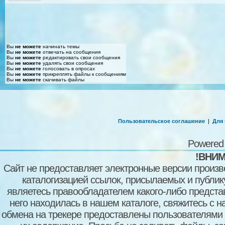
Вы
не можете
начинать темы
Вы
не можете
отвечать на сообщения
Вы
не можете
редактировать свои сообщения
Вы
не можете
удалять свои сообщения
Вы
не можете
голосовать в опросах
Вы
не можете
прикреплять файлы к сообщениям
Вы
не можете
скачивать файлы
Пользовательское соглашение
|
Для
Powered
!ВНИМ
Сайт не предоставляет электронные версии произв
каталогизацией ссылок, присылаемых и публи
являетесь правообладателем какого-либо представ
него находилась в нашем каталоге, свяжитесь с 
обмена на трекере предоставлены пользователями с