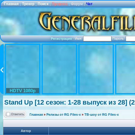
Главная
|
Трекер
|
Поиск
|
Правила
|
Форум
|
Чат
Регистрация
·
Имя:
Пароль:
HDTV 1080p
Stand Up [12 сезон: 1-28 выпуск из 28] (
Главная
»
Релизы от RG Files-x
»
ТВ-шоу от RG Files-x
Автор