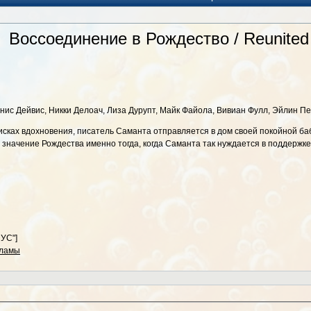
Воссоединение в Рождество / Reunited 
нис Дейвис, Никки Делоач, Лиза Дурупт, Майк Файола, Вивиан Фулл, Эйлин П
исках вдохновения, писатель Саманта отправляется в дом своей покойной ба
значение Рождества именно тогда, когда Саманта так нуждается в поддержке
УС"]
кламы