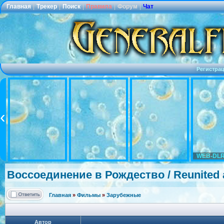
Главная
|
Трекер
|
Поиск
|
Правила
|
Форум
|
Чат
Регистра
WEB-DLR
Воссоединени
е в Рождество / Reunited 
Главная
»
Фильмы
»
Зарубежные
Автор