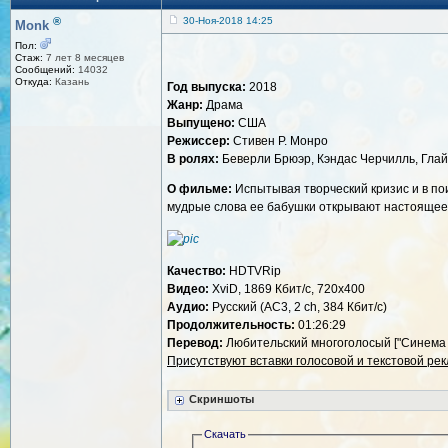
®
30-Ноя-2018 14:25
Monk
Пол:
Стаж:
7 лет 8 месяцев
Сообщений:
14032
Откуда:
Казань
Год выпуска:
2018
Жанр:
Драма
Выпущено:
США
Режиссер:
Стивен Р. Монро
В ролях:
Беверли Брюэр, Кэндас Черчилль, Глай
О фильме:
Испытывая творческий кризис и в по
мудрые слова ее бабушки открывают настоящее 
Качество:
HDTVRip
Видео:
XviD, 1869 Кбит/с, 720x400
Аудио:
Русский (AC3, 2 ch, 384 Кбит/с)
Продолжительность:
01:26:29
Перевод:
Любительский многоголосый ["Синема 
Присутствуют вставки голосовой и текстовой ре
Скриншоты
Скачать