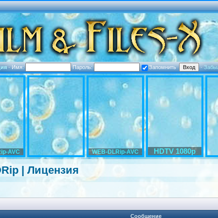
ция
·
Имя:
Пароль:
Запомнить
·
Забы
HDTV 1080p
ip-AVC
WEB-DLRip-AVC
DRip | Лицензия
Сообщение