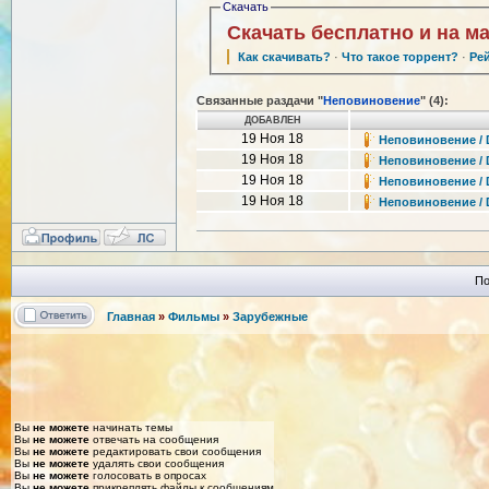
Скачать
Скачать бесплатно и на м
Как скачивать?
·
Что такое торрент?
·
Ре
Связанные раздачи "
Неповиновение
" (4):
ДОБАВЛЕН
19 Ноя 18
Неповиновение / D
19 Ноя 18
Неповиновение / D
19 Ноя 18
Неповиновение / D
19 Ноя 18
Неповиновение / D
По
Главная
»
Фильмы
»
Зарубежные
Вы
не можете
начинать темы
Вы
не можете
отвечать на сообщения
Вы
не можете
редактировать свои сообщения
Вы
не можете
удалять свои сообщения
Вы
не можете
голосовать в опросах
Вы
не можете
прикреплять файлы к сообщениям