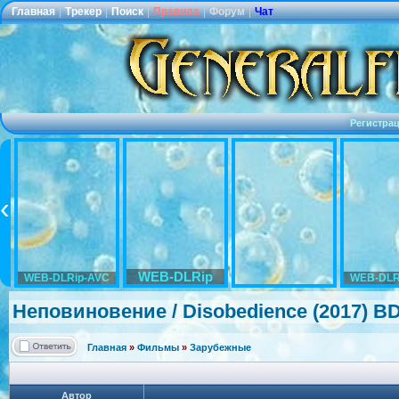
Главная
|
Трекер
|
Поиск
|
Правила
|
Форум
|
Чат
Регистра
WEB-DLRip
WEB-DLRip-AVC
WEB-DLR
Неповиновени
е / Disobedience
(2017) B
Главная
»
Фильмы
»
Зарубежные
Автор