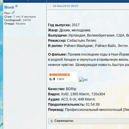
®
19-Ноя-2018 09:07
Monk
Пол:
Стаж:
7 лет 8 месяцев
Сообщений:
14032
Откуда:
Казань
Год выпуска:
2017
Жанр:
Драма, мелодрама
Выпущено:
Ирландия, Великобритания, США, Brav
Режиссер:
Себастьян Лелио
В ролях:
Рэйчел МакАдамс, Рэйчел Вайз, Энтон 
О фильме:
Прожив последние годы в Нью-Йорке 
в родной Хендон и окунуться в привычную жизнь
нежное чувство. Шокирующая новость быстро р
Качество:
BDRip
Видео:
XviD, 1365 Кбит/с, 720x304
Аудио:
AC3, 6 ch, 448 Кбит/с
Продолжительность:
01:54:39
Перевод:
Профессиональный многоголосый [Ли
Скриншоты