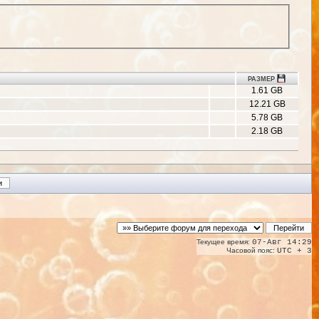
РАЗМЕР
1.61 GB
12.21 GB
5.78 GB
2.18 GB
Текущее время:
07-Авг 14:29
Часовой пояс:
UTC + 3