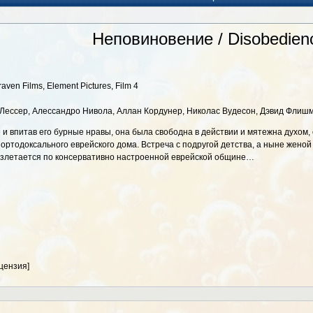
Неповиновение / Disobedien
en Films, Element Pictures, Film 4
Лессер, Алессандро Нивола, Аллан Кордунер, Николас Вудесон, Дэвид Флишм
и впитав его бурные нравы, она была свободна в действии и мятежна духом, 
 ортодоксального еврейского дома. Встреча с подругой детства, а ныне женой
азлетается по консервативно настроенной еврейской общине…
цензия]