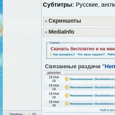
Субтитры:
Русские, англ
Скриншоты
MediaInfo
Скачать
Скачать бесплатно и на ма
Как скачивать?
·
Что такое торрент?
·
Рейт
Связанные раздачи "
Не
ДОБАВЛЕН
19 Ноя
Неповиновение / Disobedience 
18
19 Ноя
Неповиновение / Disobedience (
18
19 Ноя
Неповиновение / Disobedience (
18
19 Ноя
Неповиновение / Disobedience (
18
Найти все