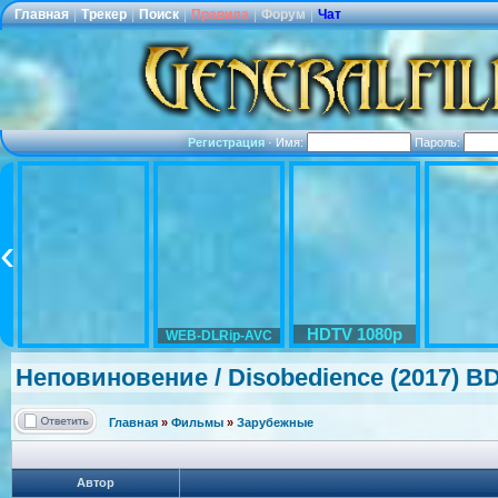
Главная
|
Трекер
|
Поиск
|
Правила
|
Форум
|
Чат
Регистрация
·
Имя:
Пароль:
HDTV 1080p
WEB-DLRip-AVC
Неповиновени
е / Disobedience
(2017) B
Главная
»
Фильмы
»
Зарубежные
Автор