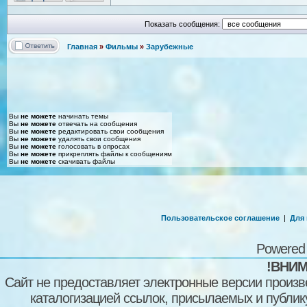
Показать сообщения:
Главная
»
Фильмы
»
Зарубежные
Вы
не можете
начинать темы
Вы
не можете
отвечать на сообщения
Вы
не можете
редактировать свои сообщения
Вы
не можете
удалять свои сообщения
Вы
не можете
голосовать в опросах
Вы
не можете
прикреплять файлы к сообщениям
Вы
не можете
скачивать файлы
Пользовательское соглашение
|
Для
Powered
!ВНИМ
Сайт не предоставляет электронные версии произв
каталогизацией ссылок, присылаемых и публи