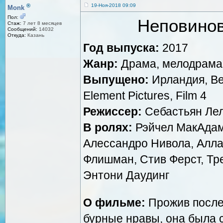
®
19-Ноя-2018 09:09
Monk
Пол:
Неповинов
Стаж:
7 лет 8 месяцев
Сообщений:
14032
Откуда:
Казань
Год выпуска:
2017
Жанр:
Драма, мелодрама
Выпущено:
Ирландия, Ве
Element Pictures, Film 4
Режиссер:
Себастьян Ле
В ролях:
Рэйчел МакАдамс
Алессандро Нивола, Алла
Флишман, Стив Ферст, Тр
Энтони Даудинг
О фильме:
Прожив послед
бурные нравы, она была 