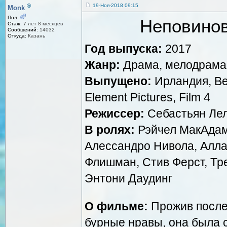
®
19-Ноя-2018 09:15
Monk
Пол:
Неповинов
Стаж:
7 лет 8 месяцев
Сообщений:
14032
Откуда:
Казань
Год выпуска:
2017
Жанр:
Драма, мелодрама
Выпущено:
Ирландия, Ве
Element Pictures, Film 4
Режиссер:
Себастьян Ле
В ролях:
Рэйчел МакАдамс
Алессандро Нивола, Алла
Флишман, Стив Ферст, Тр
Энтони Даудинг
О фильме:
Прожив послед
бурные нравы, она была 