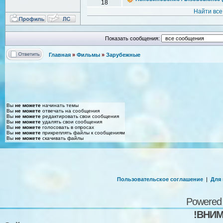
18
Найти все
Показать сообщения:
Главная
»
Фильмы
»
Зарубежные
Вы
не можете
начинать темы
Вы
не можете
отвечать на сообщения
Вы
не можете
редактировать свои сообщения
Вы
не можете
удалять свои сообщения
Вы
не можете
голосовать в опросах
Вы
не можете
прикреплять файлы к сообщениям
Вы
не можете
скачивать файлы
Пользовательское соглашение
|
Для
Powered
!ВНИМ