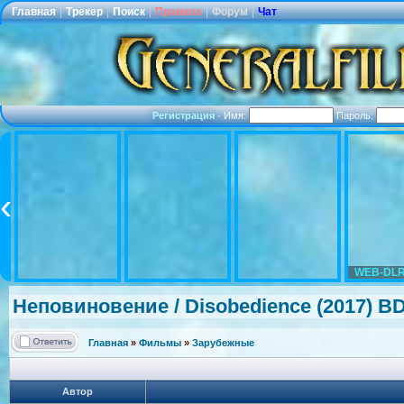
Главная
|
Трекер
|
Поиск
|
Правила
|
Форум
|
Чат
Регистрация
·
Имя:
Пароль:
WEB-DLR
Неповиновени
е / Disobedience
(2017) B
Главная
»
Фильмы
»
Зарубежные
Автор