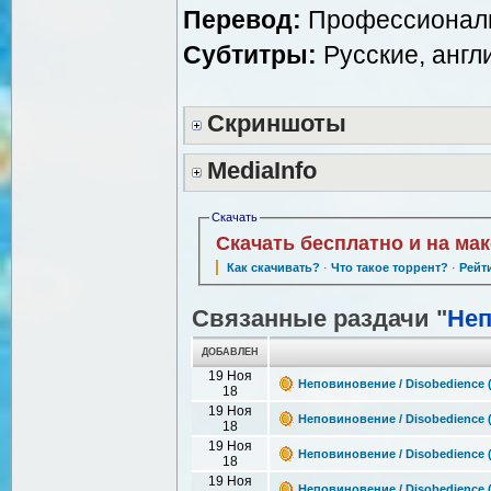
Перевод:
Профессиональ
Субтитры:
Русские, англ
Скриншоты
MediaInfo
Скачать
Скачать бесплатно и на ма
Как скачивать?
·
Что такое торрент?
·
Рейт
Связанные раздачи "
Не
ДОБАВЛЕН
19 Ноя
Неповиновение / Disobedience 
18
19 Ноя
Неповиновение / Disobedience (
18
19 Ноя
Неповиновение / Disobedience (
18
19 Ноя
Неповиновение / Disobedience (