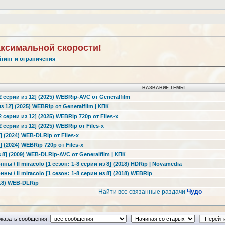
аксимальной скорости!
йтинг и ограничения
НАЗВАНИЕ ТЕМЫ
2 серии из 12] (2025) WEBRip-AVC от Generalfilm
з 12] (2025) WEBRip от Generalfilm | КПК
2 серии из 12] (2025) WEBRip 720p от Files-x
2 серии из 12] (2025) WEBRip от Files-x
 (2024) WEB-DLRip от Files-x
 (2024) WEBRip 720p от Files-x
 8] (2009) WEB-DLRip-AVC от Generalfilm | КПК
ы / Il miracolo [1 сезон: 1-8 серии из 8] (2018) HDRip | Novamedia
ы / Il miracolo [1 сезон: 1-8 серии из 8] (2018) WEBRip
018) WEB-DLRip
Найти все связанные раздачи
Чудо
казать сообщения: