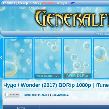
Главная
|
Трекер
|
Поиск
|
Правила
|
Форум
|
Чат
Регистра
WEB-DLRip
WEB-DLRip-AVC
Чудо / Wonder (2017) BDRip 1080p | iTun
Главная
»
Фильмы
»
Зарубежные
Автор