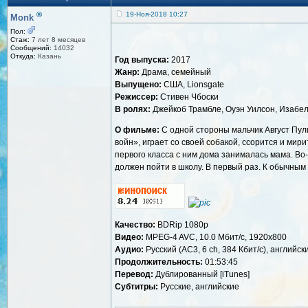
®
19-Ноя-2018 10:27
Monk
Пол:
Стаж:
7 лет 8 месяцев
Сообщений:
14032
Откуда:
Казань
Год выпуска:
2017
Жанр:
Драма, семейный
Выпущено:
США, Lionsgate
Режиссер:
Стивен Чбоски
В ролях:
Джейкоб Трамбле, Оуэн Уилсон, Изабел
О фильме:
С одной стороны мальчик Август Пулм
войн», играет со своей собакой, ссорится и мири
первого класса с ним дома занималась мама. Во-
должен пойти в школу. В первый раз. К обычным
Качество:
BDRip 1080p
Видео:
MPEG-4 AVC, 10.0 Mбит/с, 1920x800
Аудио:
Русский (AC3, 6 ch, 384 Кбит/с), английски
Продолжительность:
01:53:45
Перевод:
Дублированный [iTunes]
Субтитры:
Русские, английские