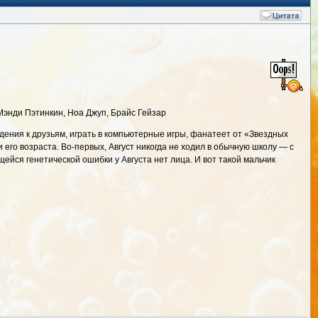
Мэнди Пэтинкин, Ноа Джуп, Брайс Гейзар
ждения к друзьям, играть в компьютерные игры, фанатеет от «Звездных
и его возраста. Во-первых, Август никогда не ходил в обычную школу — с
щейся генетической ошибки у Августа нет лица. И вот такой мальчик