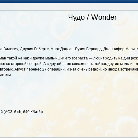
Чудо / Wonder
а Видович, Джулия Робертс, Марк Доцлав, Рукия Бернард, Дженнифер Марч, 
ан такой же как и другие мальчишки его возраста — любит ходить на дни ро
тся со старшей сестрой. А с другой — он совсем не такой как другие мальчишк
вторых, Август перенес 27 операций. Из-за очень редкой, но иногда встречаю
 детям.
й (AC3, 6 ch, 640 Кбит/с)