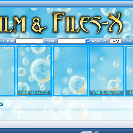
ция
·
Имя:
Пароль:
Запомнить
·
Забы
H
WEB-DLRip-AVC
WEB-DLRip-AVC
es
Сообщение