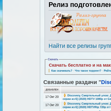
Релиз подготовле
Найти все релизы груп
Скачать
Скачать бесплатно и на ма
Как скачивать?
·
Что такое торрент?
·
Рейт
Связанные раздачи "
Dis
ДОБАВЛЕН
Discovery. Смертельный улов: До
17 Окт 20
серии из 6] (2020) HDTV 1080p от G
Discovery. Смертельный улов: До
17 Окт 20
серии из 6] (2020) HDTVRip 720p от