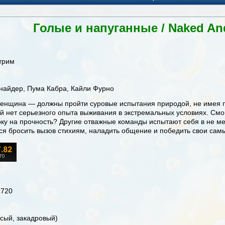
Голые и напуганные / Naked And
трим
найдер, Пума Кабра, Кайли Фурно
енщина — должны пройти суровые испытания природой, не имея при
ой нет серьезного опыта выживания в экстремальных условиях. См
рку на прочность? Другие отважные команды испытают себя в не м
ся бросить вызов стихиям, наладить общение и победить свои сам
x720
сый, закадровый)