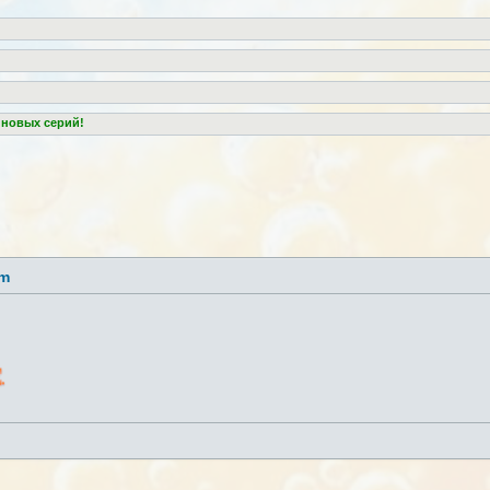
 новых серий!
lm