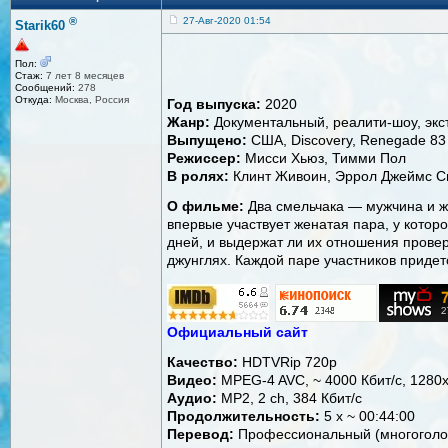
®
27-Авг-2020 01:54
Starik60
Пол:
Стаж:
7 лет 8 месяцев
Сообщений:
278
Откуда:
Москва, Россия
Год выпуска:
2020
Жанр:
Документальный, реалити-шоу, экс
Выпущено:
США, Discovery, Renegade 83
Режиссер:
Мисси Хьюз, Тимми Пол
В ролях:
Клинт Живоин, Эррол Джеймс С
О фильме:
Два смельчака — мужчина и ж
впервые участвует женатая пара, у котор
дней, и выдержат ли их отношения прове
джунглях. Каждой паре участников придет
Официальный сайт
Качество:
HDTVRip 720p
Видео:
MPEG-4 AVC, ~ 4000 Кбит/с, 1280
Аудио:
MP2, 2 ch, 384 Кбит/с
Продолжительность:
5 x ~ 00:44:00
Перевод:
Профессиональный (многоголо