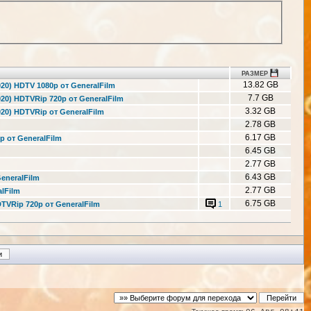
РАЗМЕР
13.82 GB
020) HDTV 1080p от GeneralFilm
7.7 GB
2020) HDTVRip 720p от GeneralFilm
3.32 GB
2020) HDTVRip от GeneralFilm
2.78 GB
6.17 GB
p от GeneralFilm
6.45 GB
2.77 GB
6.43 GB
GeneralFilm
2.77 GB
alFilm
6.75 GB
HDTVRip 720p от GeneralFilm
1