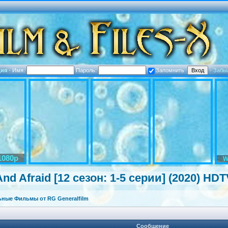
ция
·
Имя:
Пароль:
Запомнить
·
Забы
1080p
W
nd Afraid [12 сезон: 1-5 серии] (2020) HD
ные Фильмы от RG Generalfilm
Сообщение