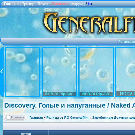
Главная
|
Трекер
|
Поиск
|
Правила
|
Форум
|
Чат
Регистра
HDTV 
WEB-DLRip-AVC
WEB-DLRip-AVC
Discovery. Голые и напуганные / Naked A
Главная
»
Релизы от RG Generalfilm
»
Зарубежные Документаль
Автор