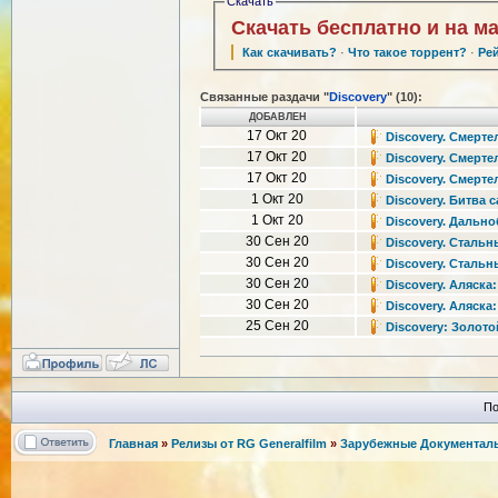
Скачать
Скачать бесплатно и на м
Как скачивать?
·
Что такое торрент?
·
Ре
Связанные раздачи "
Discovery
" (10):
ДОБАВЛЕН
17 Окт 20
Discovery. Смертел
17 Окт 20
Discovery. Смертел
17 Окт 20
Discovery. Смертел
1 Окт 20
Discovery. Битва с
1 Окт 20
Discovery. Дально
30 Сен 20
Discovery. Стальны
30 Сен 20
Discovery. Стальны
30 Сен 20
Discovery. Аляска:
30 Сен 20
Discovery. Аляска:
25 Сен 20
Discovery: Золотой
По
Главная
»
Релизы от RG Generalfilm
»
Зарубежные Документаль