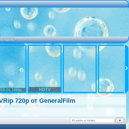
ли пароль?
HDTV
EB-DL 1080p
TVRip 720p от GeneralFilm