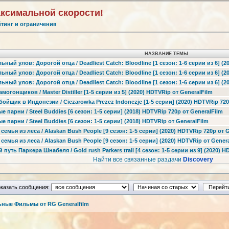
аксимальной скорости!
йтинг и ограничения
НАЗВАНИЕ ТЕМЫ
ьный улов: Дорогой отца / Deadliest Catch: Bloodline [1 сезон: 1-6 серии из 6] (2
ьный улов: Дорогой отца / Deadliest Catch: Bloodline [1 сезон: 1-6 серии из 6] (
ьный улов: Дорогой отца / Deadliest Catch: Bloodline [1 сезон: 1-6 серии из 6] (
амогонщиков / Master Distiller [1-5 серии из 5] (2020) HDTVRip от GeneralFilm
бойщик в Индонезии / Ciezarowka Prezez Indonezje [1-5 серии] (2020) HDTVRip 720
е парни / Steel Buddies [6 сезон: 1-5 серии] (2018) HDTVRip 720p от GeneralFilm
е парни / Steel Buddies [6 сезон: 1-5 серии] (2018) HDTVRip от GeneralFilm
 семья из леса / Alaskan Bush People [9 сезон: 1-5 серии] (2020) HDTVRip 720p от 
 семья из леса / Alaskan Bush People [9 сезон: 1-5 серии] (2020) HDTVRip от Gener
 путь Паркера Шнабеля / Gold rush Parkers trail [4 сезон: 1-5 серии из 9] (2020) 
Найти все связанные раздачи
Discovery
казать сообщения:
ные Фильмы от RG Generalfilm