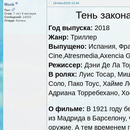
®
19-Ноя-2018 12:44
Monk
Пол:
Тень закона
Стаж:
7 лет 8 месяцев
Сообщений:
14032
Откуда:
Казань
Год выпуска:
2018
Жанр:
Триллер
Выпущено:
Испания, Фра
Cine,Atresmedia,Axencia Ga
Режиссер:
Дэни Де Ла То
В ролях:
Луис Тосар, Ми
Соло, Пако Тоус, Хайме Л
Адриана Торребехано, Хо
О фильме:
В 1921 году 
из Мадрида в Барселону,
оружие. А тем временем г