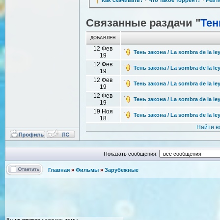
Связанные раздачи "
Тен
ДОБАВЛЕН
12 Фев
Тень закона / La sombra de la le
19
12 Фев
Тень закона / La sombra de la le
19
12 Фев
Тень закона / La sombra de la le
19
12 Фев
Тень закона / La sombra de la le
19
19 Ноя
Тень закона / La sombra de la l
18
Найти в
Показать сообщения:
Главная
»
Фильмы
»
Зарубежные
Вы
не можете
начинать темы