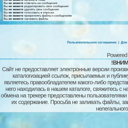
Вы
не можете
отвечать на сообщения
Вы
не можете
редактировать свои сообщения
Вы
не можете
удалять свои сообщения
Вы
не можете
голосовать в опросах
Вы
не можете
прикреплять файлы к сообщениям
Вы
не можете
скачивать файлы
Пользовательское соглашение
|
Для
Powered
!ВНИМ
Сайт не предоставляет электронные версии произв
каталогизацией ссылок, присылаемых и публи
являетесь правообладателем какого-либо представ
него находилась в нашем каталоге, свяжитесь с 
обмена на трекере предоставлены пользователями с
их содержание. Просьба не заливать файлы, з
нелегального