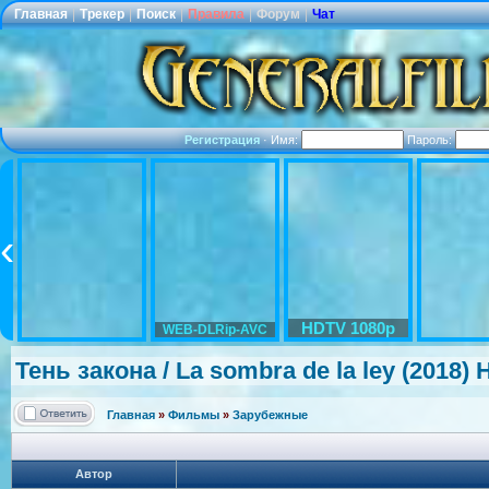
Главная
|
Трекер
|
Поиск
|
Правила
|
Форум
|
Чат
Регистрация
·
Имя:
Пароль:
HDTV 1080p
WEB-DLRip-AVC
Тень закона / La sombra de la ley (2018)
Главная
»
Фильмы
»
Зарубежные
Автор