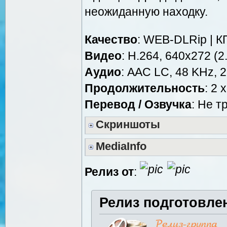
неожиданную находку.
Качество
: WEB-DLRip | К
Видео
: Н.264, 640x272 (2.
Аудио
: AAC LC, 48 KHz, 2
Продолжительность
: 2 
Перевод / Озвучка
: Не т
Скриншоты
MediaInfo
Релиз от
:
Релиз подготовле