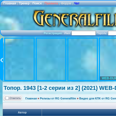
Главная
|
Трекер
|
Поиск
|
Правила
|
Форум
|
Чат
Регистрация
·
Имя:
Пароль:
WEB-DLR
Топор. 1943 [1-2 серии из 2] (2021) WEB-
Главная
»
Релизы от RG Generalfilm
»
Видео для КПК от RG Gene
Автор