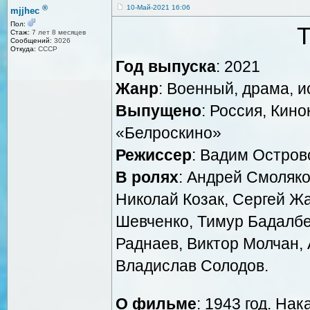
®
10-Май-2021 16:06
mjjhec
Пол:
Т
Стаж:
7 лет 8 месяцев
Сообщений:
3026
Откуда:
СССР
Год выпуска
: 2021
Жанр
: Военный, драма, 
Выпущено
: Россия, Ки
«Белроскино»
Режиссер
: Вадим Остров
В ролях
: Андрей Смоляко
Николай Козак, Сергей Ж
Шевченко, Тимур Бадалбе
Раднаев, Виктор Молчан, 
Владислав Солодов.
О фильме
: 1943 год. На