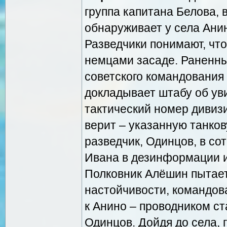
группа капитана Белова, 
обнаруживает у села Ани
Разведчики понимают, что
немцами засаде. Раненны
советского командования 
докладывает штабу об ув
тактический номер дивиз
верит – указанную танко
разведчик, Одинцов, в со
Ивана в дезинформации и
Полковник Алёшин пытаетс
настойчивости, командов
к Анино – проводником ст
Одинцов. Дойдя до села, 