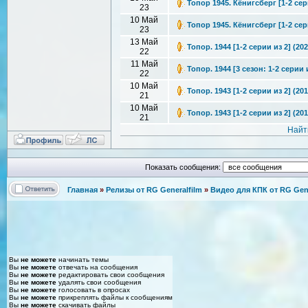
Топор 1945. Кёнигсберг [1-2 сери
23
10 Май
Топор 1945. Кёнигсберг [1-2 сер
23
13 Май
Топор. 1944 [1-2 серии из 2] (20
22
11 Май
Топор. 1944 [3 сезон: 1-2 серии 
22
10 Май
Топор. 1943 [1-2 серии из 2] (20
21
10 Май
Топор. 1943 [1-2 серии из 2] (20
21
Найт
Показать сообщения:
Главная
»
Релизы от RG Generalfilm
»
Видео для КПК от RG Gene
Вы
не можете
начинать темы
Вы
не можете
отвечать на сообщения
Вы
не можете
редактировать свои сообщения
Вы
не можете
удалять свои сообщения
Вы
не можете
голосовать в опросах
Вы
не можете
прикреплять файлы к сообщениям
Вы
не можете
скачивать файлы