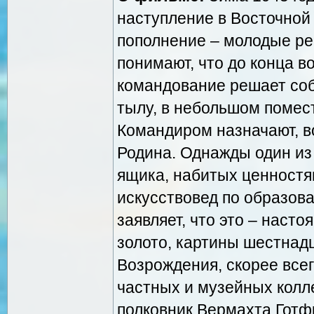
наступление в Восточной
пополнение – молодые реб
понимают, что до конца в
командование решает собр
тылу, в небольшом помест
Командиром назначают, в
Родина. Однажды один из 
ящика, набитых ценностям
искусствовед по образова
заявляет, что это – наст
золото, картины шестнад
Возрождения, скорее все
частных и музейных колл
полковник Вермахта Готфр