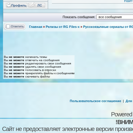
Найт
Показать сообщения:
Главная
»
Релизы от RG Files-x
»
Русскоязычные сериалы от RG 
Вы
не можете
начинать темы
Вы
не можете
отвечать на сообщения
Вы
не можете
редактировать свои сообщения
Вы
не можете
удалять свои сообщения
Вы
не можете
голосовать в опросах
Вы
не можете
прикреплять файлы к сообщениям
Вы
не можете
скачивать файлы
Пользовательское соглашение
|
Для
Powered
!ВНИМ
Сайт не предоставляет электронные версии произв