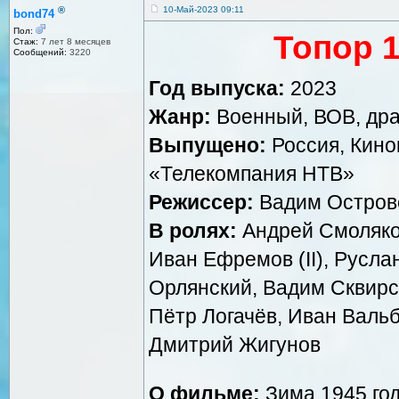
®
10-Май-2023 09:11
bond74
Пол:
Топор 1
Стаж:
7 лет 8 месяцев
Сообщений:
3220
Год выпуска:
2023
Жанр:
Военный, ВОВ, дра
Выпущено:
Россия, Кин
«Телекомпания НТВ»
Режиссер:
Вадим Остров
В ролях:
Андрей Смоляков
Иван Ефремов (II), Русла
Орлянский, Вадим Сквирс
Пётр Логачёв, Иван Вальб
Дмитрий Жигунов
О фильме:
Зима 1945 год