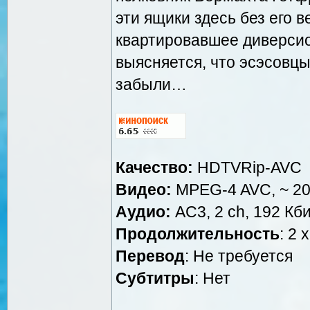
эти ящики здесь без его 
квартировавшее диверсио
выясняется, что эсэсовц
забыли…
Качество:
HDTVRip-AVC
Видео:
MPEG-4 AVC, ~ 200
Аудио:
AC3, 2 ch, 192 Кби
Продолжительность
: 2 
Перевод
: Не требуется
Cубтитры
: Нет