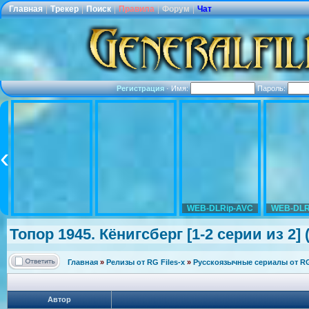
Главная
|
Трекер
|
Поиск
|
Правила
|
Форум
|
Чат
Регистрация
·
Имя:
Пароль:
WEB-DLRip-AVC
WEB-DLR
Топор 1945. Кёнигсберг [1-2 серии из 2] 
Главная
»
Релизы от RG Files-x
»
Русскоязычные сериалы от RG 
Автор