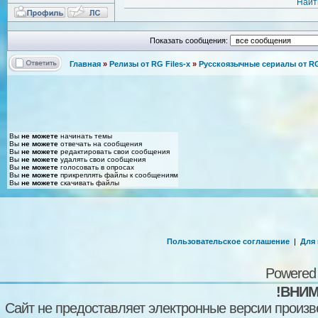
Найт
Показать сообщения:
Главная
»
Релизы от RG Files-x
»
Русскоязычные сериалы от RG 
Вы
не можете
начинать темы
Вы
не можете
отвечать на сообщения
Вы
не можете
редактировать свои сообщения
Вы
не можете
удалять свои сообщения
Вы
не можете
голосовать в опросах
Вы
не можете
прикреплять файлы к сообщениям
Вы
не можете
скачивать файлы
Пользовательское соглашение
|
Для
Powered
!ВНИМ
Сайт не предоставляет электронные версии произв