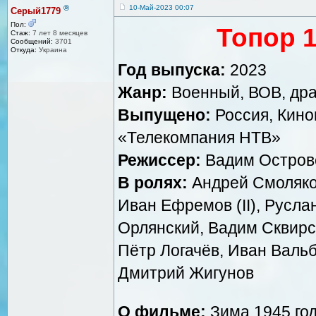
®
10-Май-2023 00:07
Серый1779
Пол:
Топор 1
Стаж:
7 лет 8 месяцев
Сообщений:
3701
Откуда:
Украина
Год выпуска:
2023
Жанр:
Военный, ВОВ, дра
Выпущено:
Россия, Кин
«Телекомпания НТВ»
Режиссер:
Вадим Остров
В ролях:
Андрей Смоляков
Иван Ефремов (II), Русла
Орлянский, Вадим Сквирс
Пётр Логачёв, Иван Вальб
Дмитрий Жигунов
О фильме:
Зима 1945 год