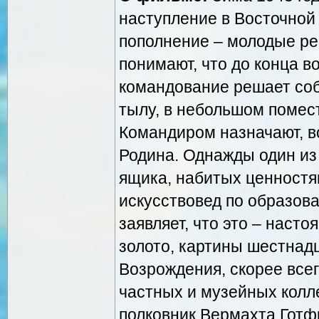
наступление в Восточной
пополнение – молодые реб
понимают, что до конца в
командование решает собр
тылу, в небольшом помест
Командиром назначают, в
Родина. Однажды один из 
ящика, набитых ценностям
искусствовед по образова
заявляет, что это – наст
золото, картины шестнад
Возрождения, скорее все
частных и музейных колл
полковник Вермахта Готфр