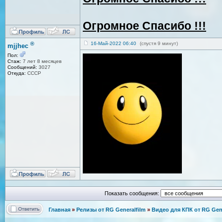
Огромное Спасибо !!!
®
16-Май-2022 06:40
(спустя 9 минут)
mjjhec
Пол:
Стаж:
7 лет 8 месяцев
Сообщений:
3027
Откуда:
СССР
Показать сообщения:
Главная
»
Релизы от RG Generalfilm
»
Видео для КПК от RG Gene