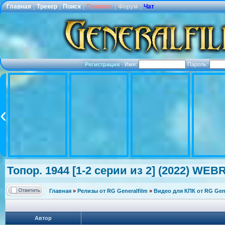
Главная
|
Трекер
|
Поиск
|
Правила
|
Форум
|
Чат
Регистрация
·
Имя:
Пароль:
Топор. 1944 [1-2 серии из 2] (2022) WEBR
Главная
»
Релизы от RG Generalfilm
»
Видео для КПК от RG Gene
Автор