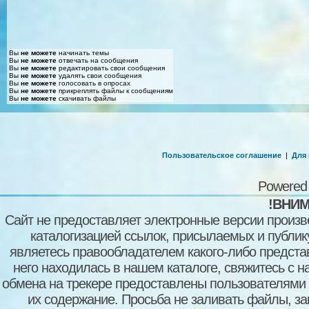
Вы
не можете
начинать темы
Вы
не можете
отвечать на сообщения
Вы
не можете
редактировать свои сообщения
Вы
не можете
удалять свои сообщения
Вы
не можете
голосовать в опросах
Вы
не можете
прикреплять файлы к сообщениям
Вы
не можете
скачивать файлы
Пользовательское соглашение
|
Для
Powered
!ВНИМ
Сайт не предоставляет электронные версии произв
каталогизацией ссылок, присылаемых и публи
являетесь правообладателем какого-либо представ
него находилась в нашем каталоге, свяжитесь с 
обмена на трекере предоставлены пользователями с
их содержание. Просьба не заливать файлы, з