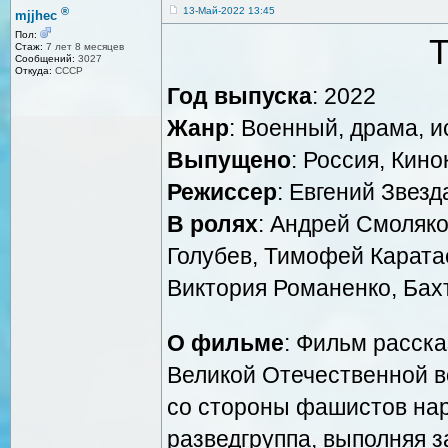
®
13-Май-2022 13:45
mjjhec
Пол:
Т
Стаж:
7 лет 8 месяцев
Сообщений:
3027
Откуда:
СССР
Год выпуска
: 2022
Жанр
: Военный, драма, и
Выпущено
: Россия, Ки
Режиссер
: Евгений Звезд
В ролях
: Андрей Смоляко
Голубев, Тимофей Карата
Виктория Романенко, Бах
О фильме
: Фильм расска
Великой Отечественной в
со стороны фашистов нар
разведгруппа, выполняя з