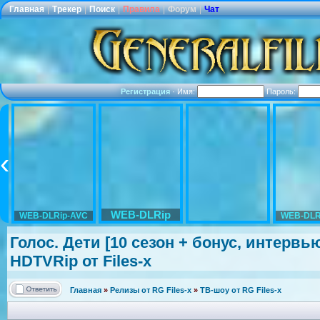
Главная
|
Трекер
|
Поиск
|
Правила
|
Форум
|
Чат
Регистрация
·
Имя:
Пароль:
WEB-DLRip
WEB-DLRip-AVC
WEB-DLR
Голос. Дети [10 сезон + бонус, интервь
HDTVRip от Files-x
Главная
»
Релизы от RG Files-x
»
ТВ-шоу от RG Files-x