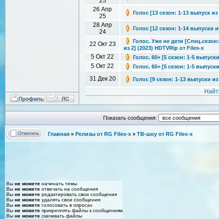
25
26 Апр
Голос [13 сезон: 1-13 выпуск из 
25
28 Апр
Голос [12 сезон: 1-14 выпуски из
24
Голос. Уже не дети [Спец.сезон
22 Окт 23
из 2] (2023) HDTVRip от Files-x
5 Окт 22
Голос. 60+ [5 сезон: 1-5 выпуски
5 Окт 22
Голос. 60+ [5 сезон: 1-5 выпуски
31 Дек 20
Голос [9 сезон: 1-13 выпуски из 
Найт
Показать сообщения:
Главная
»
Релизы от RG Files-x
»
ТВ-шоу от RG Files-x
Вы
не можете
начинать темы
Вы
не можете
отвечать на сообщения
Вы
не можете
редактировать свои сообщения
Вы
не можете
удалять свои сообщения
Вы
не можете
голосовать в опросах
Вы
не можете
прикреплять файлы к сообщениям
Вы
не можете
скачивать файлы