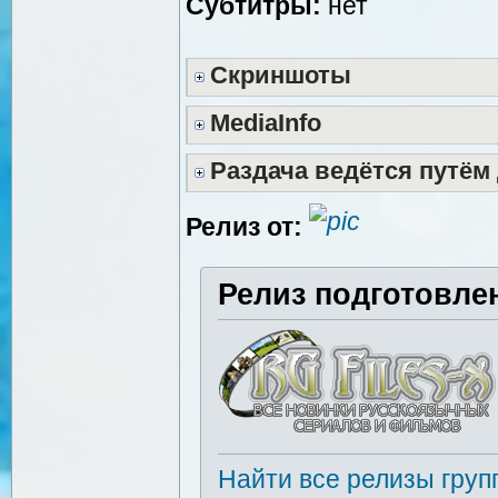
Субтитры:
нет
Скриншоты
MediaInfo
Раздача ведётся путём
Релиз от:
Релиз подготовле
Найти все релизы груп