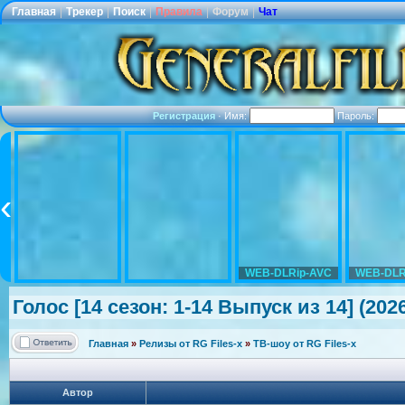
Главная
|
Трекер
|
Поиск
|
Правила
|
Форум
|
Чат
Регистрация
·
Имя:
Пароль:
WEB-DLRip-AVC
WEB-DLR
Голос [14 сезон: 1-14 Выпуск из 14] (202
Главная
»
Релизы от RG Files-x
»
ТВ-шоу от RG Files-x
Автор