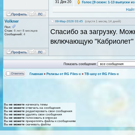
31 Дек 20
Голос [9 сезон: 1-13 выпуски из 
Найт
Volkner
09-Мар-2026 03:45
(спустя 1 месяц 14 дней)
Пол:
Спасибо за загрузку. Мож
Стаж:
6 лет 8 месяцев
Сообщений:
4
включающую "Кабриолет"
Показать сообщения:
Главная
»
Релизы от RG Files-x
»
ТВ-шоу от RG Files-x
Вы
не можете
начинать темы
Вы
не можете
отвечать на сообщения
Вы
не можете
редактировать свои сообщения
Вы
не можете
удалять свои сообщения
Вы
не можете
голосовать в опросах
Вы
не можете
прикреплять файлы к сообщениям
Вы
не можете
скачивать файлы