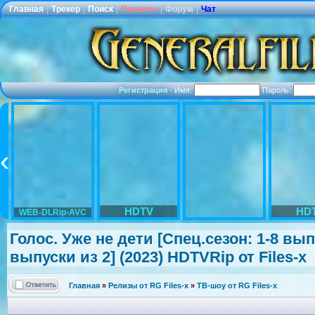
Главная
|
Трекер
|
Поиск
|
Правила
|
Форум
|
Чат
Регистрация
·
Имя:
Пароль:
HDTV
HD
WEB-DLRip-AVC
Голос. Уже не дети [Спец.сезон: 1-8 вы
выпуски из 2] (2023) HDTVRip от Files-x
Главная
»
Релизы от RG Files-x
»
ТВ-шоу от RG Files-x