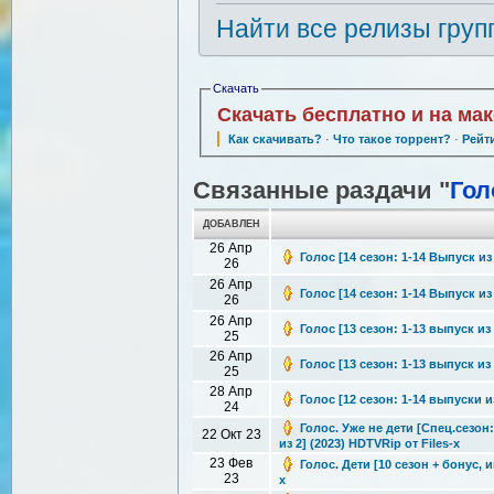
Найти все релизы груп
Скачать
Скачать бесплатно и на ма
Как скачивать?
·
Что такое торрент?
·
Рейт
Связанные раздачи "
Гол
ДОБАВЛЕН
26 Апр
Голос [14 сезон: 1-14 Выпуск из 
26
26 Апр
Голос [14 сезон: 1-14 Выпуск из 
26
26 Апр
Голос [13 сезон: 1-13 выпуск из 
25
26 Апр
Голос [13 сезон: 1-13 выпуск из 
25
28 Апр
Голос [12 сезон: 1-14 выпуски из
24
Голос. Уже не дети [Спец.сезон
22 Окт 23
из 2] (2023) HDTVRip от Files-x
23 Фев
Голос. Дети [10 сезон + бонус,
23
x