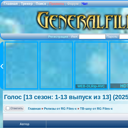
Главная
|
Трекер
|
Поиск
|
Правила
|
Форум
|
Чат
Регистрация
·
Имя:
Пароль:
HD
WEB-DLRip-AVC
Голос [13 сезон: 1-13 выпуск из 13] (202
Главная
»
Релизы от RG Files-x
»
ТВ-шоу от RG Files-x
Автор