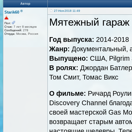
Автор
®
27-Ноя-2018 11:49
Starik60
Мятежный гараж /
Пол:
Стаж:
7 лет 8 месяцев
Сообщений:
278
Откуда:
Москва, Россия
Год выпуска:
2014-2018
Жанр:
Документальный, 
Выпущено:
США, Pilgrim 
В ролях:
Джордан Батлер,
Том Смит, Томас Викс
О фильме:
Ричард Роули
Discovery Channel благод
своей мастерской Gas M
возвращает старым автом
настоящие шедевры. Тепе