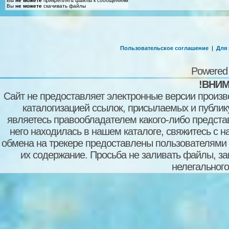
Вы
не можете
прикреплять файлы к сообщениям
Вы
не можете
скачивать файлы
Пользовательское соглашение
|
Для
Powered
!ВНИМ
Сайт не предоставляет электронные версии произв
каталогизацией ссылок, присылаемых и публи
являетесь правообладателем какого-либо представ
него находилась в нашем каталоге, свяжитесь с 
обмена на трекере предоставлены пользователями с
их содержание. Просьба не заливать файлы, з
нелегального