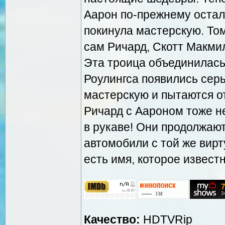
Аарон по-прежнему остал
покинула мастерскую. То
сам Ричард, Скотт Макми
Эта троица объединилась
Роулингса появились сер
мастерскую и пытаются от
Ричард с Аароном тоже н
в рукаве! Они продолжаю
автомобили с той же вирт
есть имя, которое извест
Качество:
HDTVRip