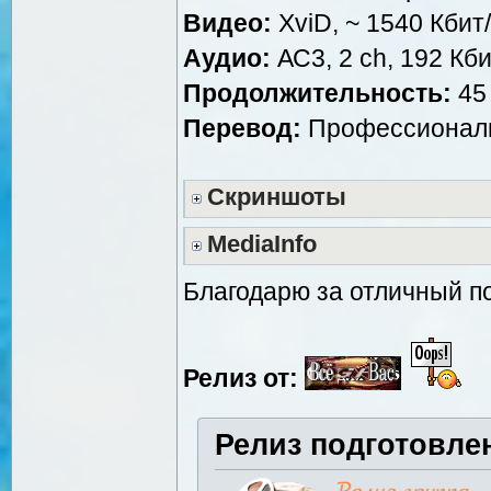
Видео:
XviD, ~ 1540 Кбит
Аудио:
АС3, 2 ch, 192 Кби
Продолжительность:
45 
Перевод:
Профессиональ
Скриншоты
MediaInfo
Благодарю за отличный п
Релиз от:
Релиз подготовле